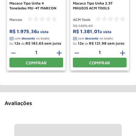
Macaco Tipo Unha 4
Macaco Tipo Unha 2,5T
Toneladas MU-4T MARCON
MHU025 ACM TOOLS
Marcon
ACM Tools
R$
1
.
685
,
40
R$
1
.
975
,
36
R$
1
.
381
,
01
à vista
à vista
12
R$
183
,
65
12
R$
121
,
98
Ou
de
Ou
de
＋
－
＋
－
＋
COMPRAR
COMPRAR
Avaliações