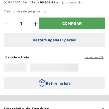
Ou
R$
7
.
307
,
16
em
12
de
R$
608
,
93
sem juros no cartão
Paleteira
10
º
Mais formas de pagamento
＋
COMPRAR
Restam apenas
1
peças!
Calcule o frete
Não sei meu CEP
Retire na loja
Descrição do Produto