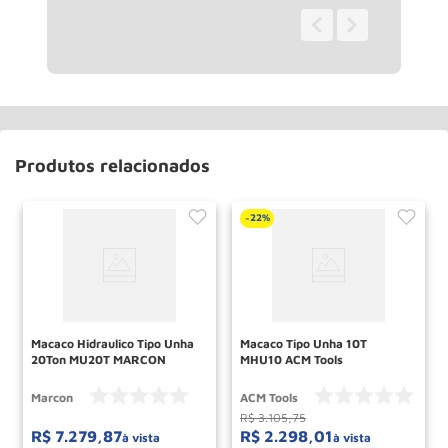
0 - 0
de
0
Produtos relacionados
22%
-
Macaco Hidraulico Tipo Unha
Macaco Tipo Unha 10T
20Ton MU20T MARCON
MHU10 ACM Tools
Marcon
ACM Tools
R$
3
.
105
,
75
R$
7
.
279
,
87
R$
2
.
298
,
01
à vista
à vista