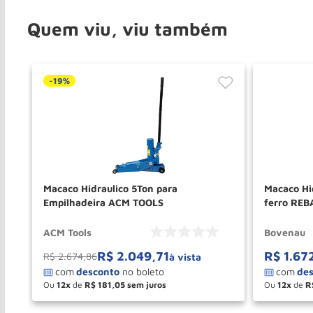
Quem viu, viu também
-
19%
Macaco Hidraulico 5Ton para
Macaco Hi
Empilhadeira ACM TOOLS
ferro RE
BOVENAU
ACM Tools
Bovenau
R$
2
.
049
,
71
R$
1
.
67
R$
2
.
674
,
86
à vista
Ou
12
de
R$
181
,
05
Ou
12
de
R
－
＋
－
COMPRAR