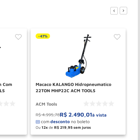
-
47%
on Com
Macaco KALANGO Hidropneumatico
Ma
LS
22TON MHP22C ACM TOOLS
KA
B
ACM Tools
Bo
R$
2
.
490
,
01
R
R$
4
.
995
,
78
à vista
Ou
12
de
R$
219
,
95
O
－
＋
PRAR
COMPRAR