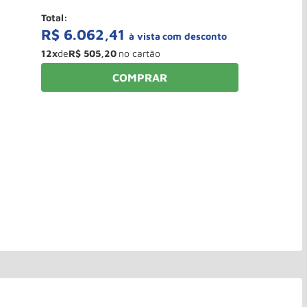
Total:
R$
6
.
062
,
41
à vista
12
x
de
R$
505
,
20
COMPRAR