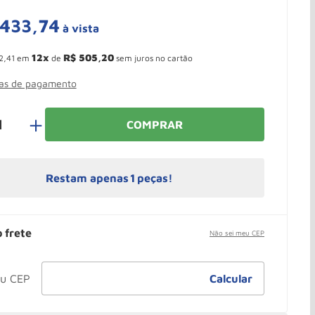
433
,
74
à vista
 Ganhe 10,37% de desconto pagando no boleto
12
R$
505
,
20
2
,
41
em
de
sem juros no cartão
mas de pagamento
＋
COMPRAR
Restam apenas
1
peças!
o frete
Não sei meu CEP