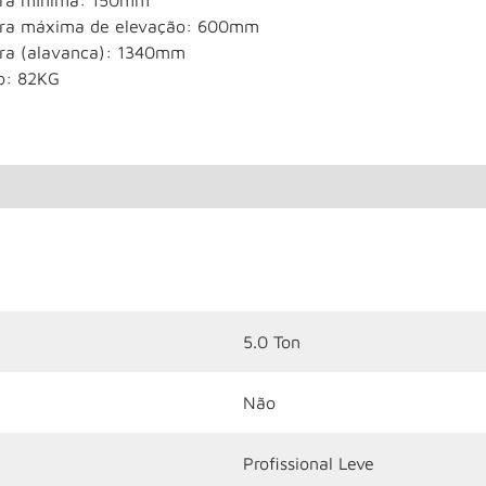
ura mínima: 150mm
ura máxima de elevação: 600mm
ura (alavanca): 1340mm
o: 82KG
5.0 Ton
Não
Profissional Leve