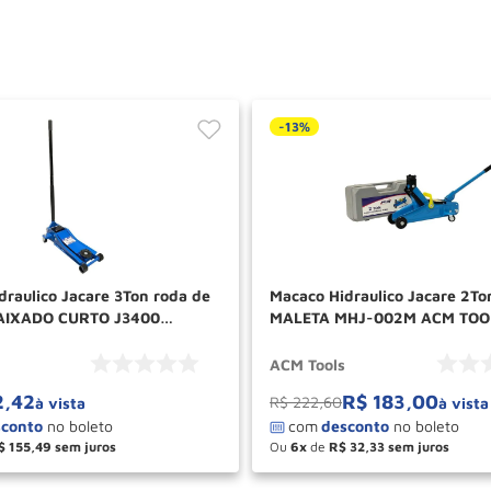
-
13%
draulico Jacare 3Ton roda de
Macaco Hidraulico Jacare 2T
BAIXADO CURTO J3400
MALETA MHJ-002M ACM TOO
ACM Tools
2
,
42
R$
183
,
00
R$
222
,
60
à vista
à vista
$
155
,
49
Ou
6
de
R$
32
,
33
＋
－
＋
COMPRAR
COM