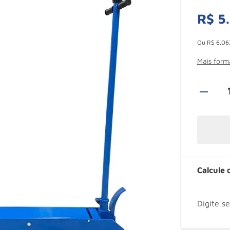
R$
5
.
Esconder -
Ou
R$
6
.
06
Mais for
Calcule 