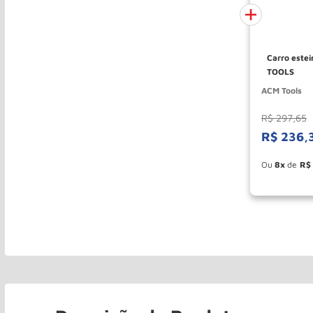
Carro este
TOOLS
ACM Tools
R$
297
,
65
R$
236
,
Esconder - 
8
R$