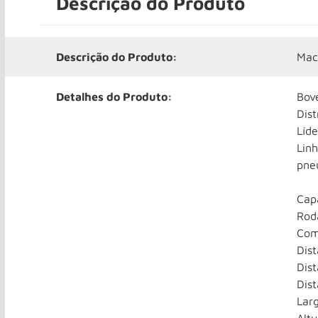
Descrição do Produto
Descrição do Produto:
Mac
Detalhes do Produto:
Bov
Dist
Líde
Linh
pne
Cap
Rod
Com
Dist
Dis
Dis
Lar