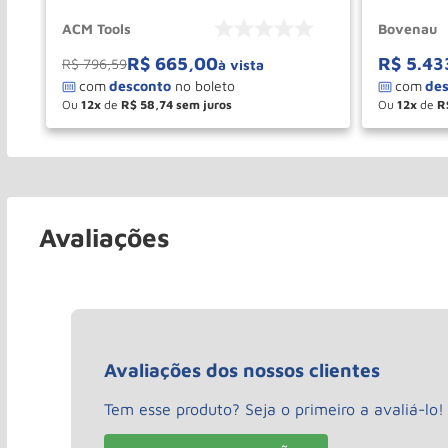
ACM Tools
Bovenau
R$
665
,
00
R$
5
.
43
R$
796
,
59
à vista
Ou
12
de
R$
58
,
74
Ou
12
de
R
－
＋
－
COMPRAR
Avaliações
Avaliações dos nossos clientes
Tem esse produto? Seja o primeiro a avaliá-lo!