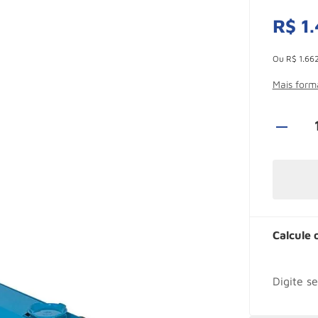
R$
1
.
Esconder -
Ou
R$
1
.
66
Mais for
Calcule 