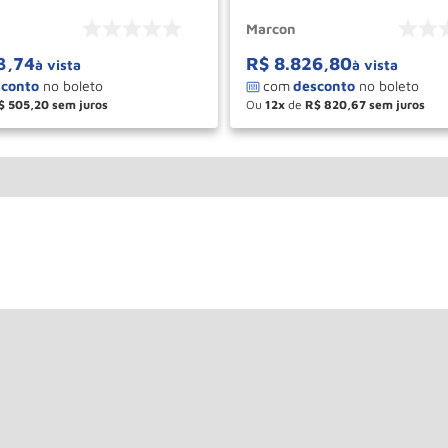
Marcon
3
,
74
R$
8
.
826
,
80
à vista
à vista
$
505
,
20
Ou
12
de
R$
820
,
67
＋
－
＋
COMPRAR
COM