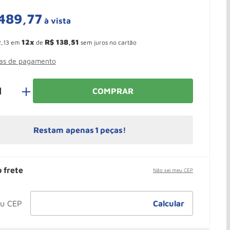
489
,
77
à vista
 Ganhe 10,37% de desconto pagando no boleto
12
R$
138
,
51
2
,
13
em
de
sem juros no cartão
mas de pagamento
＋
COMPRAR
Restam apenas
1
peças!
o frete
Não sei meu CEP