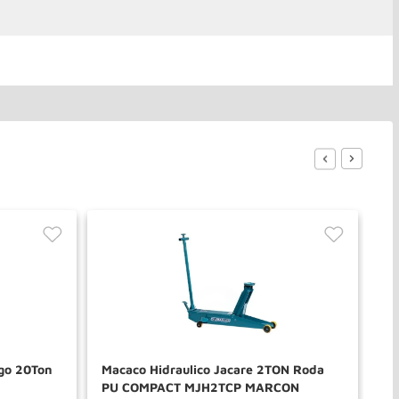
ngo 20Ton
Macaco Hidraulico Jacare 2TON Roda
Ma
PU COMPACT MJH2TCP MARCON
JA