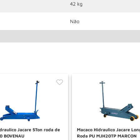
42 kg
Não
draulico Jacare 5Ton roda de
Macaco Hidraulico Jacare Lo
100 BOVENAU
Roda PU MJH20TP MARCON