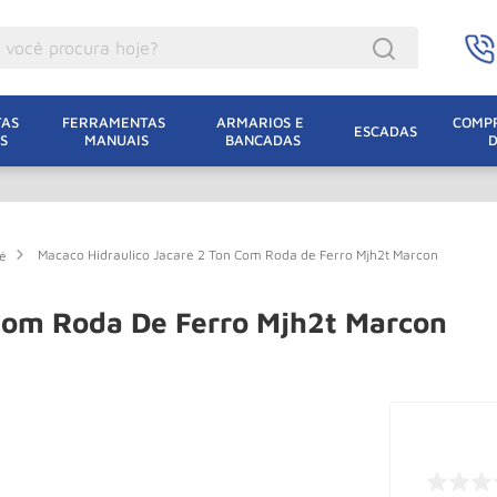
ocê procura hoje?
acacos
AS 
FERRAMENTAS 
ARMARIOS E 
COMPR
ESCADAS
S
MANUAIS
BANCADAS
incho Eletrico
acaco Hidraulico
lha Eletrica
Macaco Hidraulico Jacare 2 Ton Com Roda de Ferro Mjh2t Marcon
é
acaco Jacare
uincho
 Com Roda De Ferro Mjh2t Marcon
acaco
dizio
lha
oda