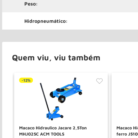
Peso:
Hidropneumático:
Quem viu, viu também
-
12%
eta
Macaco Hidraulico Jacare 2,5Ton
Macaco Hi
MHJ025C ACM TOOLS
ferro J5