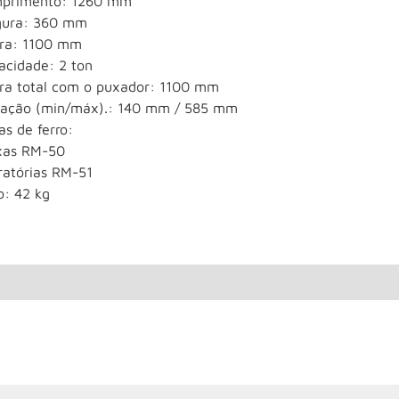
primento: 1260 mm
gura: 360 mm
ura: 1100 mm
acidade: 2 ton
ura total com o puxador: 1100 mm
vação (min/máx).: 140 mm / 585 mm
s de ferro:
ixas RM-50
ratórias RM-51
o: 42 kg