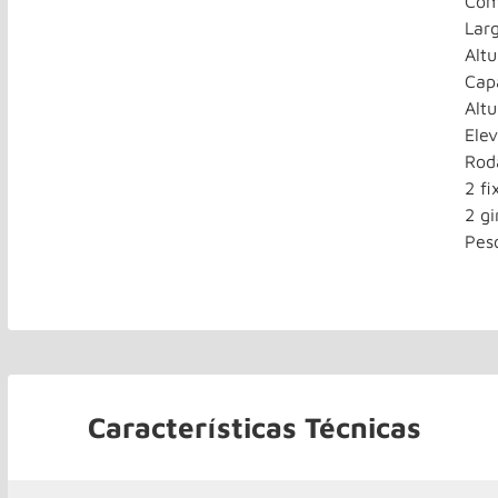
Com
Lar
Alt
Cap
Alt
Ele
Roda
2 f
2 gi
Pes
Características Técnicas