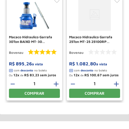
Macaco Hidraulico Garrafa
Macaco Hidraulico Garrafa
30Ton BAIXO MT-30
25Ton MT-25 25100RP
30403BRP BOVENAU
BOVENAU
Bovenau
Bovenau
R$
895
,
26
R$
1
.
082
,
80
à vista
à vista
12
R$
83
,
23
12
R$
100
,
67
Ou
de
Ou
de
＋
－
＋
－
＋
COMPRAR
COMPRAR