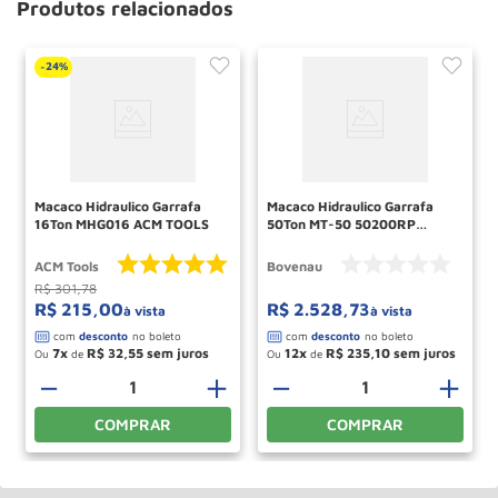
Produtos relacionados
24%
-
Macaco Hidraulico Garrafa
Macaco Hidraulico Garrafa
16Ton MHG016 ACM TOOLS
50Ton MT-50 50200RP
BOVENAU
ACM Tools
Bovenau
R$
301
,
78
R$
215
,
00
R$
2
.
528
,
73
à vista
à vista
7
R$
32
,
55
12
R$
235
,
10
Ou
de
Ou
de
＋
－
＋
－
＋
COMPRAR
COMPRAR