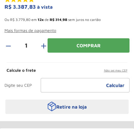
Roda
10
º
R$
3
.
387
,
83
à vista
Esconder - Ganhe 10,37% de desconto pagando no boleto
Ou
R$
3
.
779
,
80
em
12
de
R$
314
,
98
sem juros no cartão
Mais formas de pagamento
＋
COMPRAR
Calcule o frete
Não sei meu CEP
Retire na loja