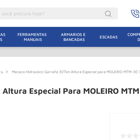
ocê procura hoje?
acacos
AS 
FERRAMENTAS 
ARMARIOS E 
COMPR
ESCADAS
S
MANUAIS
BANCADAS
incho Eletrico
acaco Hidraulico
lha Eletrica
Macaco Hidraulico Garrafa 30Ton Altura Especial para MOLEIRO MTM-3
ro
acaco Jacare
uincho
on Altura Especial Para MOLEIRO M
acaco
dizio
lha
oda