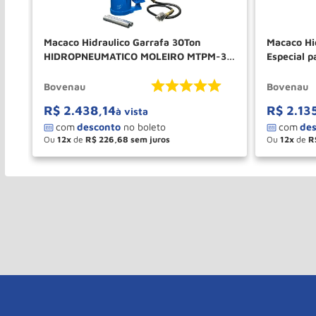
Macaco Hidraulico Garrafa 30Ton
Macaco Hi
HIDROPNEUMATICO MOLEIRO MTPM-30
Especial 
30800RP BOVENAU
31100RP 
Bovenau
Bovenau
R$
2
.
438
,
14
R$
2
.
13
à vista
Ou
12
de
R$
226
,
68
Ou
12
de
R
－
＋
－
COMPRAR