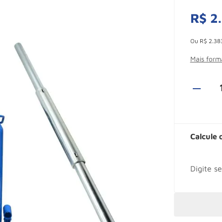
R$
2
.
Esconder -
Ou
R$
2
.
38
Mais for
Calcule 