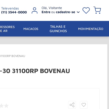
Televendas
(11) 3544-0000
TALHAS E 
ESSORES 
 MACACOS
MOVIMENTAÇÃO
DE AR
GUINCHOS
0 31100RP BOVENAU
TM-30 31100RP BOVENAU