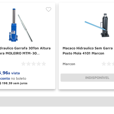
draulico Garrafa 30Ton Altura
Macaco Hidraulico Sem Garra
para MOLEIRO MTM-30
Posto Mola 4101 Marcon
BOVENAU
Marcon
5
,
96
à vista
INDISPONÍVEL
$
198
,
59
＋
COMPRAR