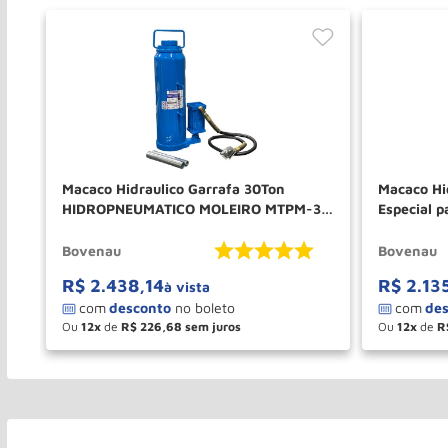
Macaco Hidraulico Garrafa 30Ton
Macaco Hi
HIDROPNEUMATICO MOLEIRO MTPM-30
Especial 
30800RP BOVENAU
31100RP 
Bovenau
Bovenau
R$
2
.
438
,
14
R$
2
.
13
à vista
Ou
12
de
R$
226
,
68
Ou
12
de
R
－
＋
－
COMPRAR