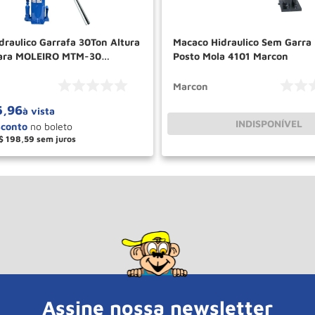
draulico Garrafa 30Ton Altura
Macaco Hidraulico Sem Garra
para MOLEIRO MTM-30
Posto Mola 4101 Marcon
BOVENAU
Marcon
5
,
96
à vista
INDISPONÍVEL
$
198
,
59
＋
COMPRAR
Assine nossa newsletter