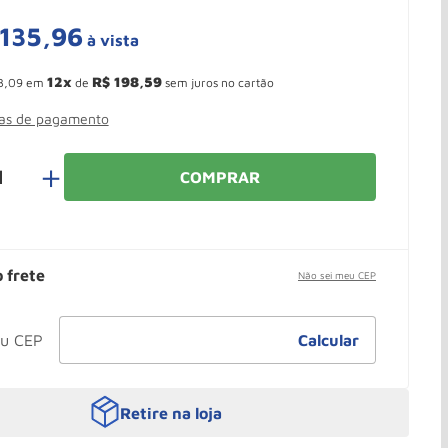
135
,
96
à vista
 Ganhe 10,37% de desconto pagando no boleto
12
R$
198
,
59
3
,
09
em
de
sem juros no cartão
mas de pagamento
＋
COMPRAR
o frete
Não sei meu CEP
Retire na loja