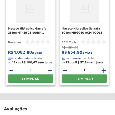
Macaco Hidraulico Garrafa
Macaco Hidraulico Garrafa
25Ton MT-25 25100RP
50Ton MHG050 ACM TOOLS
BOVENAU
Bovenau
ACM Tools
R$
1
.
354
,
79
R$
1
.
082
,
80
R$
654
,
90
à vista
à vista
12
R$
100
,
67
12
R$
57
,
84
Ou
de
Ou
de
－
＋
－
＋
COMPRAR
COMPRAR
Avaliações