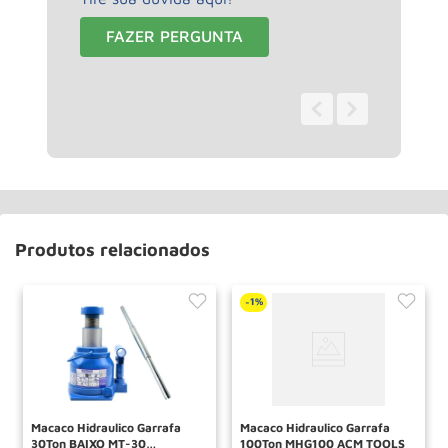
FAZER PERGUNTA
0 - 0
de
0
Produtos relacionados
1%
-
Macaco Hidraulico Garrafa
Macaco Hidraulico Garrafa
30Ton BAIXO MT-30
100Ton MHG100 ACM TOOLS