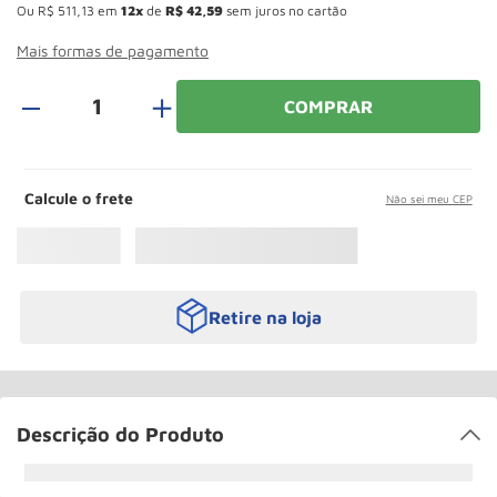
Ou
R$
511
,
13
em
12
de
R$
42
,
59
sem juros no cartão
Rodizio
10
º
Mais formas de pagamento
＋
COMPRAR
Calcule o frete
Não sei meu CEP
Retire na loja
Descrição do Produto