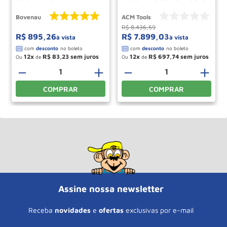
30403BRP BOVENAU
Bovenau
ACM Tools
R$
8
.
436
,
59
R$
895
,
26
R$
7
.
899
,
03
à vista
à vista
12
R$
83
,
23
12
R$
697
,
74
Ou
de
Ou
de
－
＋
－
＋
COMPRAR
COMPRAR
Assine nossa newsletter
Receba
novidades
e
ofertas
exclusivas por e-mail