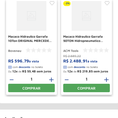
2%
-
Macaco Hidraulico Garrafa
Macaco Hidraulico Garrafa
10Ton ORIGINAL MERCEDES-
50TON Hidropneumatico
BENZ MT-10 10101RP
MHP50 ACM TOOLS
BOVENAU
Bovenau
ACM Tools
R$
2
.
689
,
22
R$
596
,
79
R$
2
.
488
,
91
à vista
à vista
12
R$
55
,
48
12
R$
219
,
85
Ou
de
Ou
de
－
＋
－
＋
COMPRAR
COMPRAR