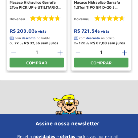
Macaco Hidraulico Garrafa
Macaco Hidraulico Garrafa
2Ton PICK UP e UTILITARIOS
1,5Ton TIPO GM D-20 3
CJ-2 2700 BOVENAU
Estagios EFT-1,5 1300RP
BOVENAU
Bovenau
Bovenau
R$
203
,
03
R$
721
,
54
à vista
à vista
7
R$
32
,
36
12
R$
67
,
08
Ou
de
Ou
de
－
＋
－
＋
COMPRAR
COMPRAR
Assine nossa newsletter
Receba
novidades
e
ofertas
exclusivas por e-mail