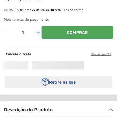
Roda
10
º
Esconder - Ganhe 10,37% de desconto pagando no boleto
Ou
R$
665
,
84
em
12
de
R$
55
,
48
sem juros no cartão
Mais formas de pagamento
＋
COMPRAR
Calcule o frete
Não sei meu CEP
Retire na loja
Descrição do Produto