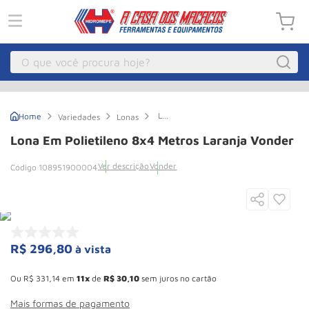
O que você procura hoje?
Macacos
1
º
Lona
Variedades
Lonas
Guincho Eletrico
2
º
em
Polietileno
Lona Em Polietileno 8x4 Metros Laranja Vonder
8x4
Macaco Hidraulico
3
º
metros
Ver descrição
Vonder
108951900004
Laranja
Talha Eletrica
4
º
Vonder
Macaco Jacare
5
º
Guincho
6
º
Macaco
7
º
R$
296
,
80
à vista
Esconder - Ganhe 10,37% de desconto pagando no boleto
Rodizio
8
º
Ou
R$
331
,
14
em
11
de
R$
30
,
10
sem juros no cartão
Talha
9
º
Mais formas de pagamento