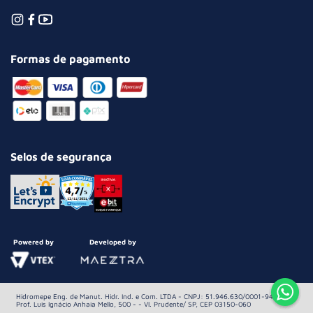
Formas de pagamento
Selos de segurança
Powered by
Developed by
Hidromepe Eng. de Manut. Hidr. Ind. e Com. LTDA - CNPJ: 51.946.630/0001-94 Av.
Prof. Luis Ignácio Anhaia Mello, 500 - - Vl. Prudente/ SP, CEP 03150-060