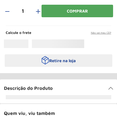
Roda
10
º
＋
COMPRAR
Calcule o frete
Não sei meu CEP
Retire na loja
Descrição do Produto
Quem viu, viu também