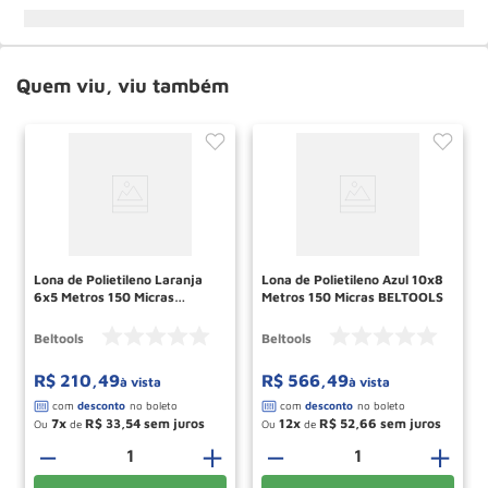
Quem viu, viu também
Lona de Polietileno Laranja
Lona de Polietileno Azul 10x8
6x5 Metros 150 Micras
Metros 150 Micras BELTOOLS
BELTOOLS
Beltools
Beltools
R$
210
,
49
R$
566
,
49
à vista
à vista
7
R$
33
,
54
12
R$
52
,
66
Ou
de
Ou
de
＋
－
＋
－
＋