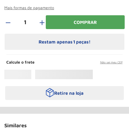
Roda
10
º
Mais formas de pagamento
＋
COMPRAR
Restam apenas
1
peças!
Calcule o frete
Não sei meu CEP
Retire na loja
Similares