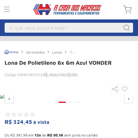
O que você procura hoje?
Macacos
1
º
Lona
Variedades
Lonas
Guincho Eletrico
2
º
de
Polietileno
Lona De Polietileno 6x 6m Azul VONDER
6x
Macaco Hidraulico
3
º
6m
Ver descrição
Vonder
108951900013
Azul
Macaco Jacare
4
º
VONDER
Guincho
5
º
Talha Eletrica
6
º
Macaco
7
º
Talha
8
º
R$
324
,
45
à vista
Esconder - Ganhe 10,37% de desconto pagando no boleto
Rodizio
9
º
Ou
R$
361
,
99
em
12
de
R$
30
,
16
sem juros no cartão