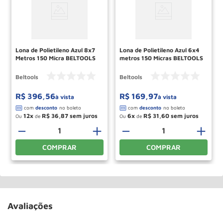
Lona de Polietileno Azul 8x7
Lona de Polietileno Azul 6x4
Metros 150 Micra BELTOOLS
metros 150 Micras BELTOOLS
Beltools
Beltools
R$
396
,
56
R$
169
,
97
à vista
à vista
12
R$
36
,
87
6
R$
31
,
60
Ou
de
Ou
de
－
＋
－
＋
COMPRAR
COMPRAR
Avaliações