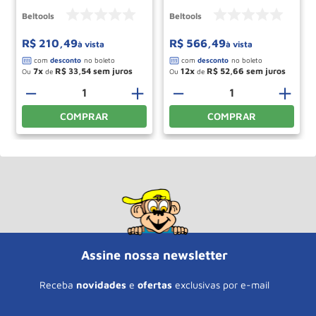
BELTOOLS
Beltools
Beltools
R$
210
,
49
R$
566
,
49
à vista
à vista
7
R$
33
,
54
12
R$
52
,
66
Ou
de
Ou
de
＋
－
＋
－
＋
COMPRAR
COMPRAR
Assine nossa newsletter
Receba
novidades
e
ofertas
exclusivas por e-mail