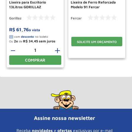
Lixeira para Escritorio
Lixeira de Ferro Reforcada
13Litros GORILLAZ
Modelo 91 Fercar
Gorillaz
Fercar
R$
61
,
76
à vista
2
R$
34
,
45
Ou
de
SOLICITE UM ORÇAMENTO
－
＋
COMPRAR
Assine nossa newsletter
Receba
novidades
e
ofertas
exclusivas por e-mail