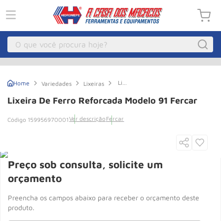
O que você procura hoje?
Macacos
1
º
Lixeira
Variedades
Lixeiras
Guincho Eletrico
2
º
de
Ferro
Lixeira De Ferro Reforcada Modelo 91 Fercar
Reforcada
Macaco Hidraulico
3
º
Modelo
Ver descrição
Fercar
159956970001
91
Macaco Jacare
4
º
Fercar
Guincho
5
º
Talha Eletrica
6
º
Preço sob consulta, solicite um
Macaco
7
º
orçamento
Talha
8
º
Preencha os campos abaixo para receber o orçamento deste
produto.
Rodizio
9
º