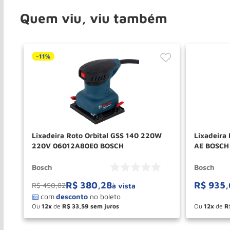
Quem viu, viu também
-
11%
Lixadeira Roto Orbital GSS 140 220W
Lixadeira
220V 06012A80E0 BOSCH
AE BOSCH
Bosch
Bosch
R$
380
,
28
R$
935
,
R$
450
,
82
à vista
Ou
12
de
R$
33
,
59
Ou
12
de
R
－
＋
－
COMPRAR