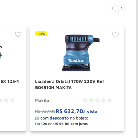
-
8%
-
GEX 125-1
Lixadeira Orbital 170W 220V Ref
Li
BO4510H MAKITA
DB
Makita
Ma
R$
632
,
70
R$
727
,
05
R$
à vista
Ou
12
de
R$
55
,
88
O
－
＋
PRAR
COMPRAR