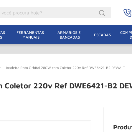
ocê procura hoje?
acacos
AS 
FERRAMENTAS 
ARMARIOS E 
COMPR
ESCADAS
S
MANUAIS
BANCADAS
incho Eletrico
acaco Hidraulico
acaco Jacare
Lixadeira Roto Orbital 280W com Coletor 220v Ref DWE6421-B2 DEWALT
uincho
lha Eletrica
om Coletor 220v Ref DWE6421-B2 D
acaco
lha
dizio
oda
Produ