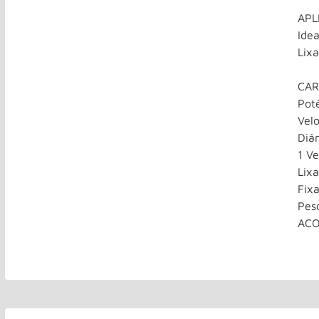
APL
Idea
Lix
CAR
Pot
Vel
Diâ
1 V
Lix
Fix
Pes
ACO