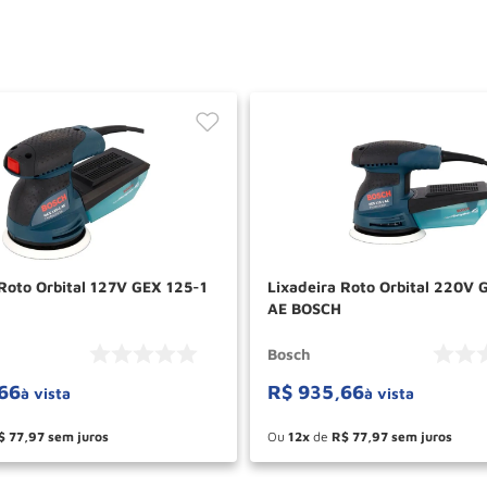
 Roto Orbital 127V GEX 125-1
Lixadeira Roto Orbital 220V 
AE BOSCH
Bosch
66
R$
935
,
66
à vista
à vista
$
77
,
97
Ou
12
de
R$
77
,
97
＋
－
＋
COMPRAR
COM