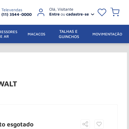
Televendas
(11) 3544-0000
TALHAS E 
ESSORES 
 MACACOS
MOVIMENTAÇÃO
DE AR
GUINCHOS
EWALT
to esgotado