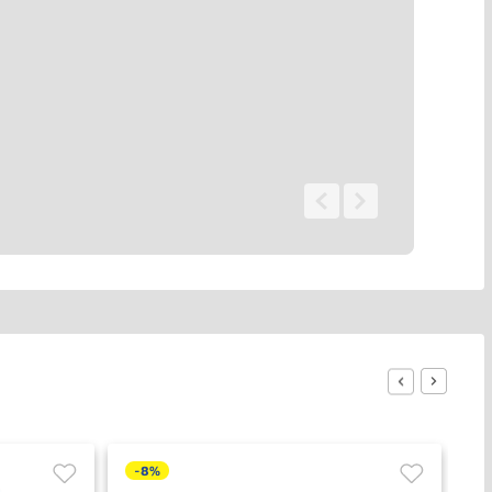
0 - 0
de
0
-
8%
-