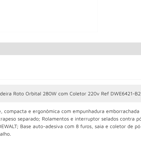
adeira Roto Orbital 280W com Coletor 220v Ref DWE6421-B2
e, compacta e ergonômica com empunhadura emborrachada t
trapeso separado; Rolamentos e interruptor selados contra pó
DEWALT; Base auto-adesiva com 8 furos, saia e coletor de pó
alho.