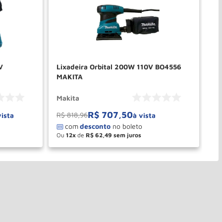
V
Lixadeira Orbital 200W 110V BO4556
Li
MAKITA
Makita
Ma
R$
707
,
50
R$
818
,
96
R$
vista
à vista
Ou
12
de
R$
62
,
49
O
－
＋
PRAR
COMPRAR