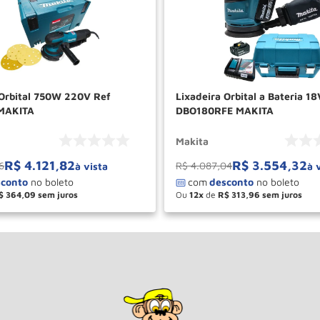
 Orbital 750W 220V Ref
Lixadeira Orbital a Bateria 18
MAKITA
DBO180RFE MAKITA
Makita
R$
4
.
121
,
82
R$
3
.
554
,
32
6
R$
4
.
087
,
04
à vista
à 
$
364
,
09
Ou
12
de
R$
313
,
96
＋
－
＋
COMPRAR
COM