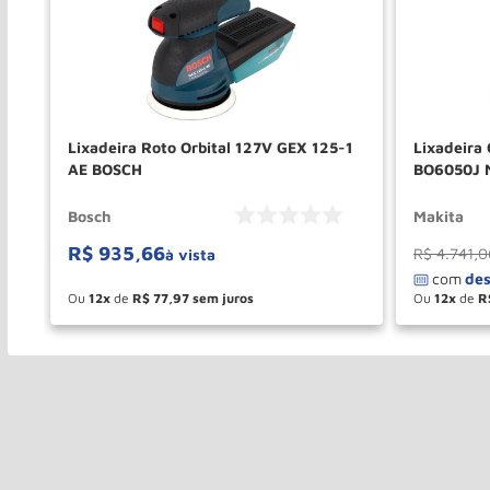
Lixadeira Roto Orbital 127V GEX 125-1
Lixadeira
AE BOSCH
BO6050J 
Bosch
Makita
R$
935
,
66
R$
4
.
741
,
0
à vista
Ou
12
de
R$
77
,
97
Ou
12
de
R
－
＋
－
COMPRAR