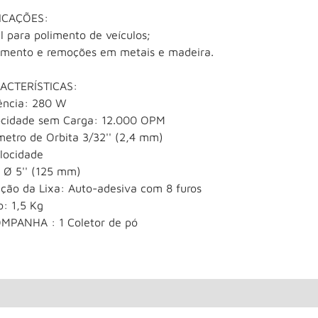
ICAÇÕES:
l para polimento de veículos;
amento e remoções em metais e madeira.
ACTERÍSTICAS:
ência: 280 W
ocidade sem Carga: 12.000 OPM
metro de Orbita 3/32'' (2,4 mm)
elocidade
a Ø 5'' (125 mm)
ação da Lixa: Auto-adesiva com 8 furos
o: 1,5 Kg
MPANHA : 1 Coletor de pó