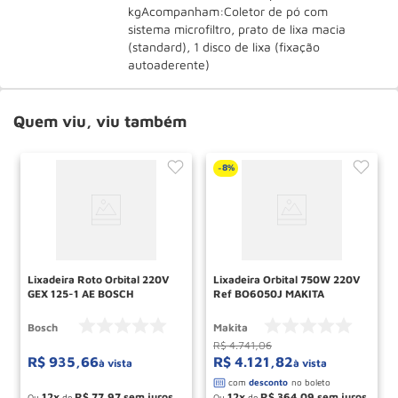
kgAcompanham:Coletor de pó com
sistema microfiltro, prato de lixa macia
(standard), 1 disco de lixa (fixação
autoaderente)
Quem viu, viu também
8%
-
Lixadeira Roto Orbital 220V
Lixadeira Orbital 750W 220V
GEX 125-1 AE BOSCH
Ref BO6050J MAKITA
Bosch
Makita
R$
4
.
741
,
06
R$
935
,
66
R$
4
.
121
,
82
à vista
à vista
12
R$
77
,
97
12
R$
364
,
09
Ou
de
Ou
de