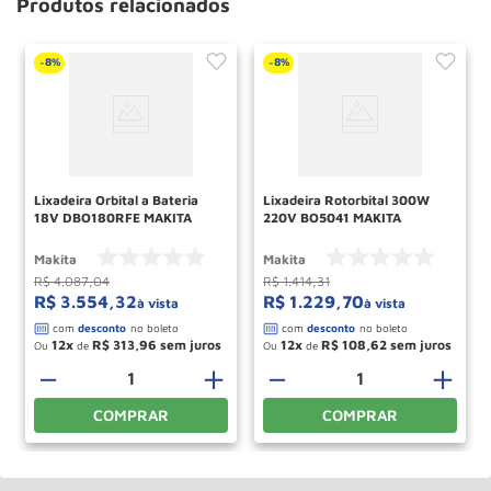
Produtos relacionados
8%
8%
-
-
Lixadeira Orbital a Bateria
Lixadeira Rotorbital 300W
18V DBO180RFE MAKITA
220V BO5041 MAKITA
Makita
Makita
R$
4
.
087
,
04
R$
1
.
414
,
31
R$
3
.
554
,
32
R$
1
.
229
,
70
à vista
à vista
12
R$
313
,
96
12
R$
108
,
62
Ou
de
Ou
de
－
＋
－
＋
COMPRAR
COMPRAR