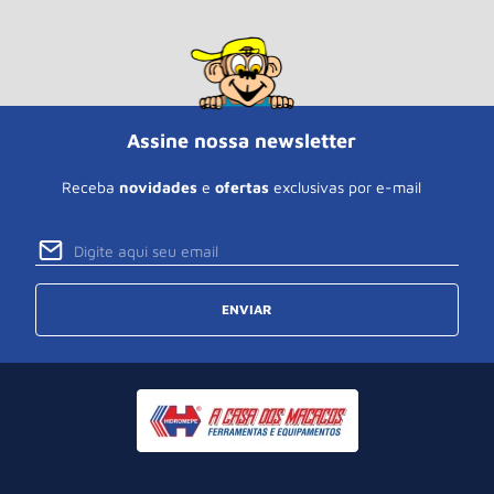
Assine nossa newsletter
Receba
novidades
e
ofertas
exclusivas por e-mail
ENVIAR