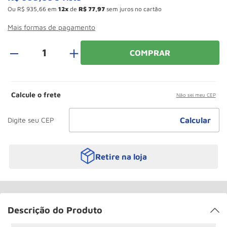
Roda
10
º
Ou
R$
935
,
66
em
12
de
R$
77
,
97
sem juros no cartão
Mais formas de pagamento
＋
COMPRAR
Calcule o frete
Não sei meu CEP
Retire na loja
Descrição do Produto