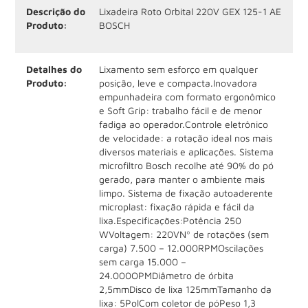
Descrição do
Lixadeira Roto Orbital 220V GEX 125-1 AE
Produto:
BOSCH
Detalhes do
Lixamento sem esforço em qualquer
Produto:
posição, leve e compacta.Inovadora
empunhadeira com formato ergonômico
e Soft Grip: trabalho fácil e de menor
fadiga ao operador.Controle eletrônico
de velocidade: a rotação ideal nos mais
diversos materiais e aplicações. Sistema
microfiltro Bosch recolhe até 90% do pó
gerado, para manter o ambiente mais
limpo. Sistema de fixação autoaderente
microplast: fixação rápida e fácil da
lixa.Especificações:Potência 250
WVoltagem: 220VNº de rotações (sem
carga) 7.500 – 12.000RPMOscilações
sem carga 15.000 –
24.000OPMDiâmetro de órbita
2,5mmDisco de lixa 125mmTamanho da
lixa: 5PolCom coletor de póPeso 1,3