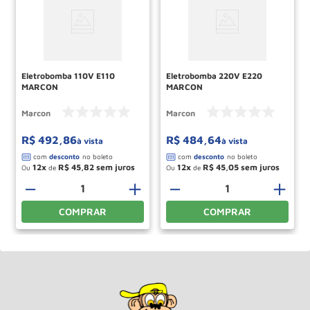
Eletrobomba 110V E110
Eletrobomba 220V E220
MARCON
MARCON
Marcon
Marcon
R$
492
,
86
R$
484
,
64
à vista
à vista
12
R$
45
,
82
12
R$
45
,
05
Ou
de
Ou
de
＋
－
＋
－
＋
COMPRAR
COMPRAR