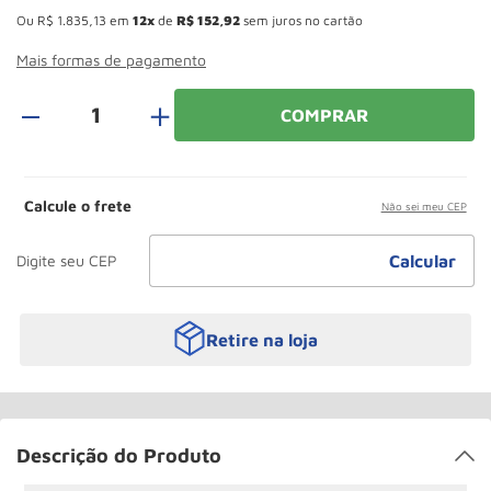
Rodizio
10
º
Ou
R$
1
.
835
,
13
em
12
de
R$
152
,
92
sem juros no cartão
Mais formas de pagamento
＋
COMPRAR
Calcule o frete
Não sei meu CEP
Retire na loja
Descrição do Produto