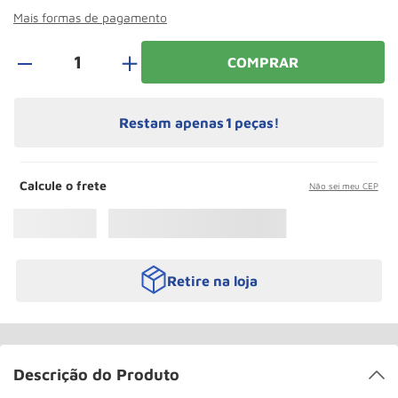
Rodizio
10
º
Mais formas de pagamento
＋
COMPRAR
Restam apenas
1
peças!
Calcule o frete
Não sei meu CEP
Retire na loja
Descrição do Produto