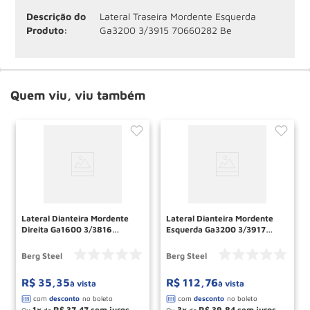
Descrição do
Lateral Traseira Mordente Esquerda
Produto:
Ga3200 3/3915 70660282 Be
Quem viu, viu também
Lateral Dianteira Mordente
Lateral Dianteira Mordente
Direita Ga1600 3/3816
Esquerda Ga3200 3/3917
70650017 Berg Steel
70660301 Berg Steel
Berg Steel
Berg Steel
R$
35
,
35
R$
112
,
76
à vista
à vista
1
R$
37
,
47
3
R$
39
,
84