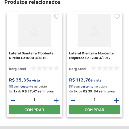
Produtos relacionados
Lateral Dianteira Mordente
Lateral Dianteira Mordente
Direita Ga1600 3/3816
Esquerda Ga3200 3/3917
70650017 Berg Steel
70660301 Berg Steel
Berg Steel
Berg Steel
R$
35
,
35
R$
112
,
76
à vista
à vista
1
R$
37
,
47
3
R$
39
,
84
Ou
de
Ou
de
－
＋
－
＋
COMPRAR
COMPRAR