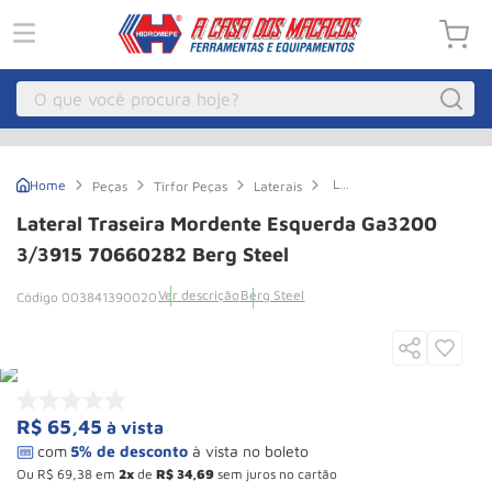
O que você procura hoje?
Macacos
1
º
Lateral
Peças
Tirfor Peças
Laterais
Guincho Eletrico
2
º
Traseira
Mordente
Lateral Traseira Mordente Esquerda Ga3200
Esquerda
Macaco Hidraulico
3
º
Ga3200
3/3915 70660282 Berg Steel
3/3915
Macaco Jacare
4
º
70660282
Ver descrição
Berg Steel
003841390020
Berg
Guincho
5
º
Steel
Talha Eletrica
6
º
Macaco
7
º
R$
65
,
45
à vista
Talha
8
º
Paleteira
9
º
Ou
R$
69
,
38
em
2
de
R$
34
,
69
sem juros no cartão