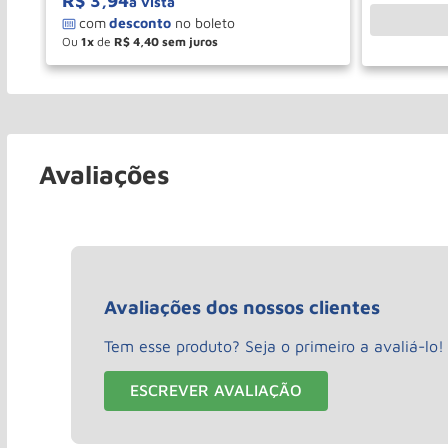
R$
3
,
94
à vista
Ou
1
de
R$
4
,
40
－
＋
COMPRAR
Avaliações
Avaliações dos nossos clientes
Tem esse produto? Seja o primeiro a avaliá-lo!
ESCREVER AVALIAÇÃO