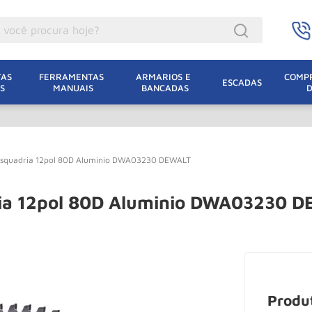
ocê procura hoje?
acacos
AS 
FERRAMENTAS 
ARMARIOS E 
COMPR
ESCADAS
S
MANUAIS
BANCADAS
incho Eletrico
acaco Hidraulico
acaco Jacare
 Esquadria 12pol 80D Aluminio DWA03230 DEWALT
uincho
lha Eletrica
ria 12pol 80D Aluminio DWA03230 
acaco
lha
dizio
oda
Produ