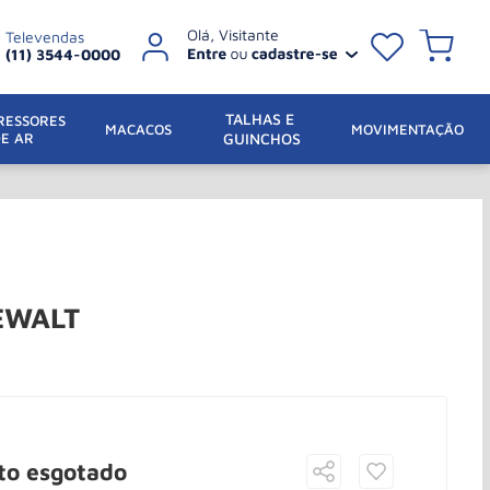
Televendas
(11) 3544-0000
TALHAS E 
ESSORES 
 MACACOS
MOVIMENTAÇÃO
DE AR
GUINCHOS
DEWALT
to esgotado