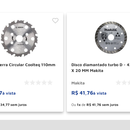
Serra Circular Coolteq 110mm
Disco diamantado turbo D - 425
X 20 MM Makita
Makita
7
R$
41
,
76
à vista
à vista
34
,
77
Ou
1
de
R$
41
,
76
＋
－
＋
COMPRAR
COM