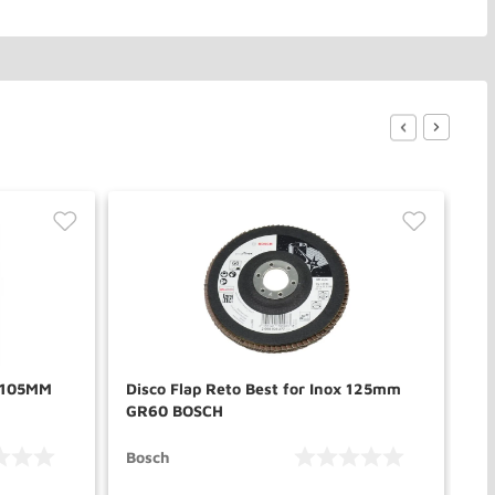
o 105MM
Disco Flap Reto Best for Inox 125mm
Di
GR60 BOSCH
DW
Bosch
De