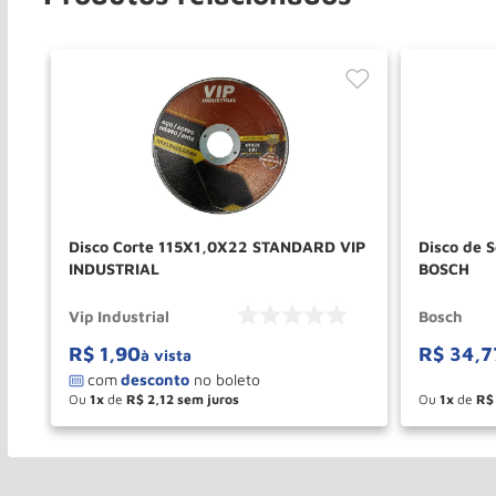
Disco Corte 115X1,0X22 STANDARD VIP
Disco de 
 -
INDUSTRIAL
BOSCH
Vip Industrial
Bosch
R$
1
,
90
R$
34
,
7
à vista
Ou
1
de
R$
2
,
12
Ou
1
de
R$
－
＋
－
COMPRAR