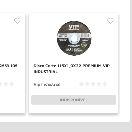
53 105
Disco Corte 115X1,0X22 PREMIUM VIP
INDUSTRIAL
Vip Industrial
Ma
INDISPONÍVEL
PRAR