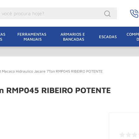
ocê procura hoje?
acacos
AS 
FERRAMENTAS 
ARMARIOS E 
COMPR
ESCADAS
S
MANUAIS
BANCADAS
incho Eletrico
acaco Hidraulico
acaco Jacare
it Macaco Hidraulico Jacare 7Ton RMP045 RIBEIRO POTENTE
uincho
lha Eletrica
7Ton RMP045 RIBEIRO POTENTE
acaco
lha
dizio
oda