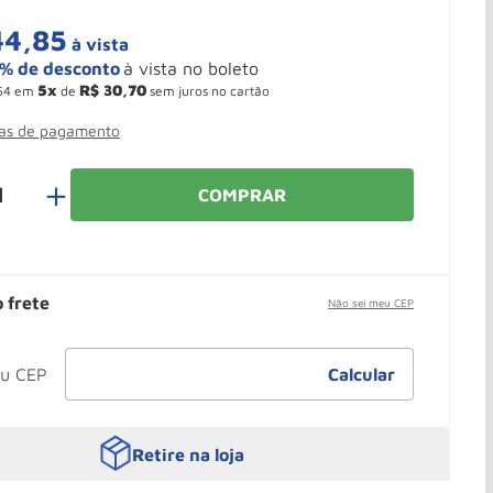
44
,
85
à vista
5
R$
30
,
70
54
em
de
sem juros no cartão
mas de pagamento
＋
COMPRAR
o frete
Não sei meu CEP
Retire na loja