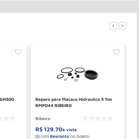
 MGH500
Reparo para Macaco Hidraulico 5 Ton
Re
RMP044 RIBEIRO
Re
Ribeiro
Ri
R$
129
,
70
R
à vista