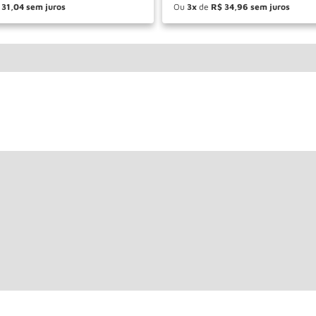
31
,
04
Ou
3
de
R$
34
,
96
＋
－
＋
COMPRAR
COM