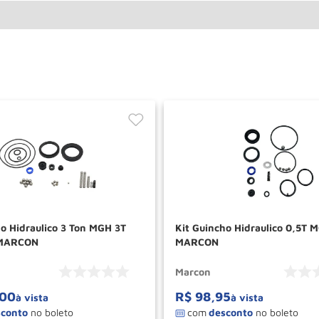
ho Hidraulico 3 Ton MGH 3T
Kit Guincho Hidraulico 0,5T
 MARCON
MARCON
Marcon
00
R$
98
,
95
à vista
à vista