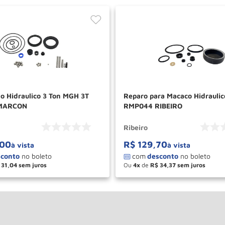
ho Hidraulico 3 Ton MGH 3T
Reparo para Macaco Hidraulic
 MARCON
RMP044 RIBEIRO
Ribeiro
00
R$
129
,
70
à vista
à vista
31
,
04
Ou
4
de
R$
34
,
37
＋
－
＋
COMPRAR
COM