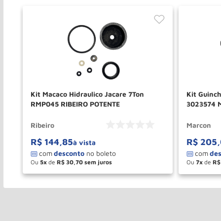
Kit Macaco Hidraulico Jacare 7Ton
Kit Guinc
RMP045 RIBEIRO POTENTE
3023574
Ribeiro
Marcon
R$
144
,
85
R$
205
,
à vista
Ou
5
de
R$
30
,
70
Ou
7
de
R$
－
＋
－
COMPRAR