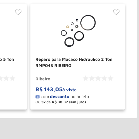
o 5 Ton
Reparo para Macaco Hidraulico 2 Ton
Re
RMP043 RIBEIRO
Re
Ribeiro
Ri
R$
143
,
05
R
à vista
Ou
5
de
R$
30
,
32
O
－
＋
PRAR
COMPRAR