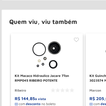
Quem viu, viu também
Kit Macaco Hidraulico Jacare 7Ton
Kit Guinc
RMP045 RIBEIRO POTENTE
3023574
Ribeiro
Marcon
R$
144
,
85
R$
205
,
à vista