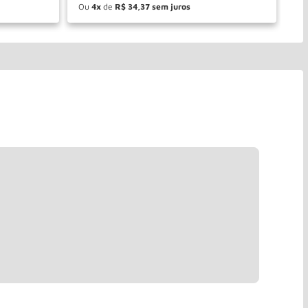
Ou
4
de
R$
34
,
37
O
－
＋
PRAR
COMPRAR