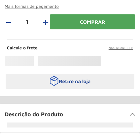
Rodizio
10
º
Mais formas de pagamento
＋
COMPRAR
Calcule o frete
Não sei meu CEP
Retire na loja
Descrição do Produto