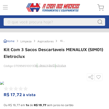
O que você procura hoje?
Macacos
1
º
Kit
Limpeza
Aspiradores
Guincho Eletrico
2
º
com
3
Kit Com 3 Sacos Descartaveis MENALUX (SIM01)
sacos
Macaco Hidraulico
3
º
descartaveis
Eletroclux
MENALUX
Macaco Jacare
4
º
(SIM01)
Ver descrição
Electrolux
070956510013
Eletroclux
Guincho
5
º
Talha Eletrica
6
º
Macaco
7
º
R$
17
,
72
à vista
Talha
8
º
Esconder - Ganhe 10,37% de desconto pagando no boleto
Paleteira
9
º
Ou
R$
19
,
77
em
1
de
R$
19
,
77
sem juros no cartão