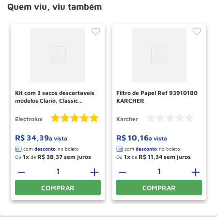
Quem viu, viu também
Kit com 3 sacos descartaveis
Filtro de Papel Ref 93910180
modelos Clario, Classic
KARCHER
Silencer, Jetmaxx,
Ultrasilencer, Ultraone,
Electrolux
Karcher
Equipt e Powerforce (SBECL)
Electrolux
R$
34
,
39
R$
10
,
16
à vista
à vista
1
R$
38
,
37
1
R$
11
,
34
Ou
de
Ou
de
－
＋
－
＋
COMPRAR
COMPRAR