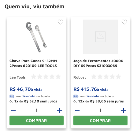
Quem viu, viu também
Chave Para Canos 9-32MM
Jogo de Ferramentas 4000D
2Pecas 620109 LEE TOOLS
DIY 69Pecas S21003069
ROBUST
Lee Tools
Robust
R$
46
,
70
R$
415
,
76
à vista
à vista
1
R$
52
,
10
12
R$
38
,
65
Ou
de
Ou
de
＋
－
＋
－
＋
COMPRAR
COMPRAR