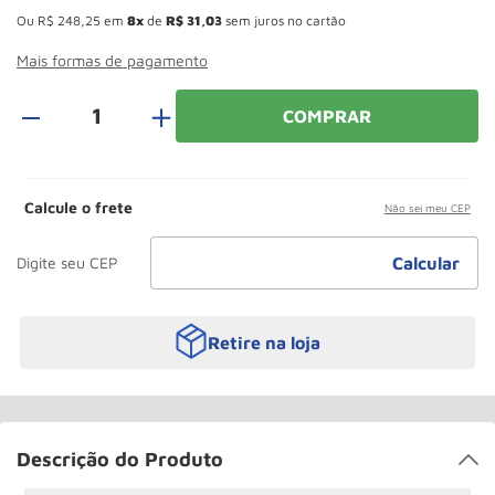
Rodizio
10
º
Ou
R$
248
,
25
em
8
de
R$
31
,
03
sem juros no cartão
Mais formas de pagamento
＋
COMPRAR
Calcule o frete
Não sei meu CEP
Retire na loja
Descrição do Produto