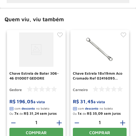
Quem viu, viu também
Chave Estrela de Bater 306-
Chave Estrela 18x19mm Aco
46 010007 GEDORE
Cromado Ref 02416095
LOYAL
Gedore
Carneiro
R$
196
,
05
R$
31
,
45
à vista
à vista
7
R$
31
,
24
1
R$
35
,
09
Ou
de
Ou
de
＋
－
＋
－
＋
COMPRAR
COMPRAR