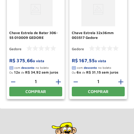
Chave Estrela de Bater 306-
Chave Estrela 32x36mm
55 010009 GEDORE
003517 Gedore
Gedore
Gedore
R$
375
,
66
R$
167
,
55
à vista
à vista
12
R$
34
,
92
6
R$
31
,
15
Ou
de
Ou
de
＋
－
＋
－
＋
COMPRAR
COMPRAR