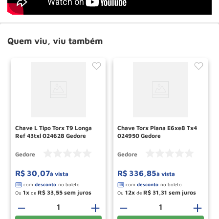
Quem viu, viu também
Chave L Tipo Torx T9 Longa
Chave Torx Plana E6xe8 Tx4
Ref 43txl 024628 Gedore
024950 Gedore
Gedore
Gedore
R$
30
,
07
R$
336
,
85
à vista
à vista
1
R$
33
,
55
12
R$
31
,
31
Ou
de
Ou
de
－
＋
－
＋