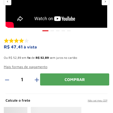
Roda
10
º
R$
47
,
41
à vista
Esconder - Ganhe 10,37% de desconto pagando no boleto
Ou
R$
52
,
89
em
1
de
R$
52
,
89
sem juros no cartão
Mais formas de pagamento
＋
COMPRAR
Calcule o frete
Não sei meu CEP