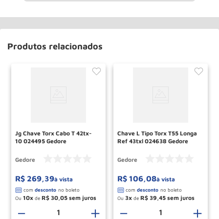
Produtos relacionados
Jg Chave Torx Cabo T 42tx-
Chave L Tipo Torx T55 Longa
10 024495 Gedore
Ref 43txl 024638 Gedore
Gedore
Gedore
R$
269
,
39
R$
106
,
08
à vista
à vista
10
R$
30
,
05
3
R$
39
,
45
Ou
de
Ou
de
＋
－
＋
－
＋