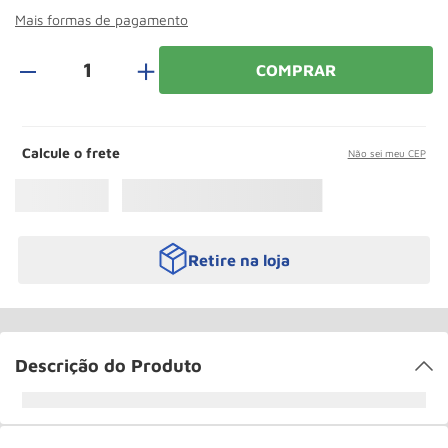
Roda
10
º
Mais formas de pagamento
＋
COMPRAR
Calcule o frete
Não sei meu CEP
Retire na loja
Descrição do Produto