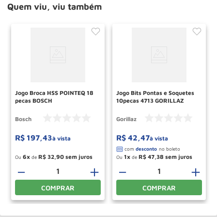
Quem viu, viu também
Jogo Broca HSS POINTEQ 18
Jogo Bits Pontas e Soquetes
pecas BOSCH
10pecas 4713 GORILLAZ
Bosch
Gorillaz
R$
197
,
43
R$
42
,
47
à vista
à vista
6
R$
32
,
90
1
R$
47
,
38
Ou
de
Ou
de
－
＋
－
＋
COMPRAR
COMPRAR