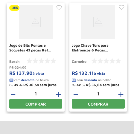
35%
-
Jogo de Bits Pontas e
Jogo Chave Torx para
Soquetes 43 pecas Ref
Eletronicos 6 Pecas
2607017164 BOSCH
01906603303 CARNEIRO
Bosch
Carneiro
R$
224
,
99
R$
137
,
90
R$
132
,
11
à vista
à vista
4
R$
36
,
54
4
R$
36
,
84
Ou
de
Ou
de
－
＋
－
＋
COMPRAR
COMPRAR