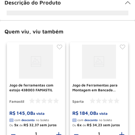
Descrição do Produto
Quem viu, viu também
Jogo de ferramentas com
Jogo de Ferramentas para
estojo 438003 FAMASTIL
Montagem em Bancada
13564 SPARTA
Famastil
Sparta
R$
145
,
08
R$
184
,
08
à vista
à vista
5
R$
32
,
37
6
R$
34
,
23
Ou
de
Ou
de
－
＋
－
＋