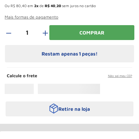
Paleteira
10
º
Ou
R$
80
,
40
em
2
de
R$
40
,
20
sem juros no cartão
Mais formas de pagamento
＋
COMPRAR
Restam apenas
1
peças!
Calcule o frete
Não sei meu CEP
Retire na loja