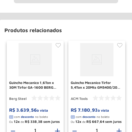
Produtos relacionados
Guincho Mecanico 1,6Ton x
Guincho Mecanico Tirfor
30M Tirfor GA-1600 BERG
5,4Ton x 20Mts GM5400/20
STEEL
ACM TOOLS
Berg Steel
ACM Tools
R$
3
.
639
,
56
R$
7
.
180
,
93
à vista
à vista
12
R$
338
,
38
12
R$
667
,
64
Ou
de
Ou
de
－
＋
－
＋