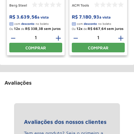
Berg Steel
ACM Tools
R$
3
.
639
,
56
R$
7
.
180
,
93
à vista
à vista
12
R$
338
,
38
12
R$
667
,
64
Ou
de
Ou
de
－
＋
－
＋
COMPRAR
COMPRAR
Avaliações
Avaliações dos nossos clientes
Tem esse produto? Seja o primeiro a