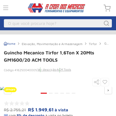
O que você procura hoje?
Macacos
1
º
Guincho
Elevação, Movimentação e Armazenagem
Tirfor
Guincho Eletrico
2
º
Mecani
Tirfor
Guincho Mecanico Tirfor 1,6Ton X 20Mts
1,6Ton
Macaco Hidraulico
3
º
x
GM1600/20 ACM TOOLS
20Mts
Guincho
4
º
GM1600
Ver descrição
ACM Tools
416250040005
ACM
Macaco Jacare
5
º
TOOLS
Talha Eletrica
6
º
25%
OFF
Macaco
7
º
Talha
8
º
R$
1
.
949
,
61
R$
2
.
755
,
21
à vista
Rodizio
9
º