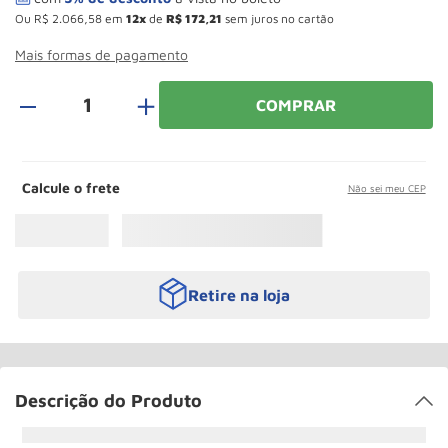
Paleteira
10
º
Ou
R$
2
.
066
,
58
em
12
de
R$
172
,
21
sem juros no cartão
Mais formas de pagamento
＋
COMPRAR
Calcule o frete
Não sei meu CEP
Retire na loja
Descrição do Produto