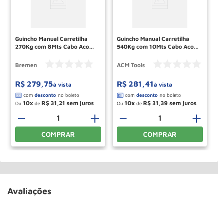
Guincho Manual Carretilha
Guincho Manual Carretilha
270Kg com 8Mts Cabo Aco
540Kg com 10Mts Cabo Aco
5916 BREMEN
GC540C ACM TOOLS
Bremen
ACM Tools
R$
279
,
75
R$
281
,
41
à vista
à vista
10
R$
31
,
21
10
R$
31
,
39
Ou
de
Ou
de
＋
－
＋
－
＋
COMPRAR
COMPRAR
Avaliações