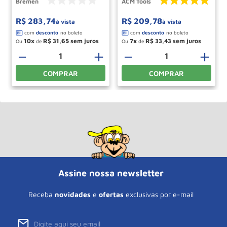
Bremen
ACM Tools
R$
283
,
74
R$
209
,
78
à vista
à vista
10
R$
31
,
65
7
R$
33
,
43
Ou
de
Ou
de
－
＋
－
＋
COMPRAR
COMPRAR
Assine nossa newsletter
Receba
novidades
e
ofertas
exclusivas por e-mail