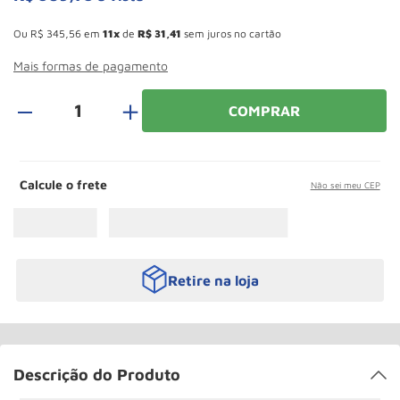
Rodizio
10
º
Esconder - Ganhe 10,37% de desconto pagando no boleto
Ou
R$
345
,
56
em
11
de
R$
31
,
41
sem juros no cartão
Mais formas de pagamento
＋
COMPRAR
Calcule o frete
Não sei meu CEP
Retire na loja
Descrição do Produto