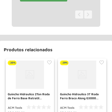
0 - 0
de
0
Produtos relacionados
20%
29%
-
-
Guincho Hidraulico 2Ton Roda
Guincho Hidraulico 3T Roda
de Ferro Base Retratil
Ferro Braco Along G3000
Vermelho G2000D ACM
Acm Tools
TOOLS
ACM Tools
ACM Tools