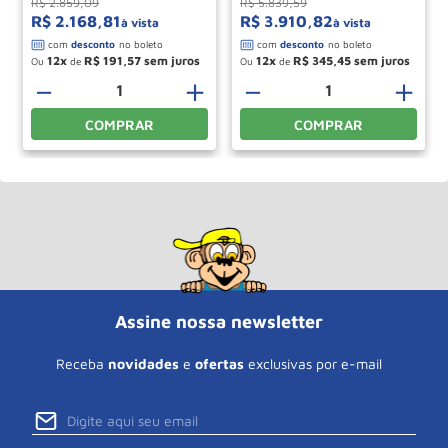
R$
2
.
859
,
09
R$
5
.
839
,
59
R$
2
.
168
,
81
R$
3
.
910
,
82
à vista
à vista
12
R$
191
,
57
12
R$
345
,
45
Ou
de
Ou
de
－
＋
－
＋
COMPRAR
COMPRAR
Assine nossa newsletter
Receba
novidades
e
ofertas
exclusivas por e-mail