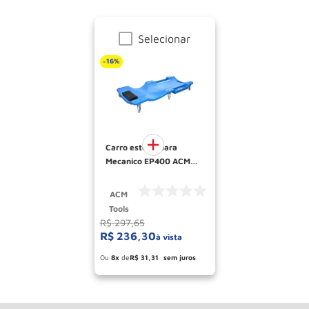
Selecionar
16%
-
Carro esteira para
Mecanico EP400 ACM
TOOLS
ACM
Tools
R$
297
,
65
R$
236
,
30
à vista
Esconder - Ganhe 5.66% de desconto
pagando no boleto
8
R$
31
,
31