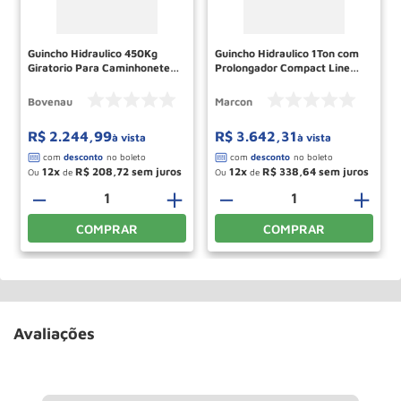
Guincho Hidraulico 450Kg
Guincho Hidraulico 1Ton com
Giratorio Para Caminhonete
Prolongador Compact Line
GCN450 Bovenau
roda Ferro MGH-1C MARCON
Bovenau
Marcon
R$
2
.
244
,
99
R$
3
.
642
,
31
à vista
à vista
12
R$
208
,
72
12
R$
338
,
64
Ou
de
Ou
de
－
＋
－
＋
COMPRAR
COMPRAR
Avaliações