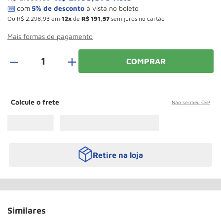
Roda
10
º
Ou
R$
2
.
298
,
93
em
12
de
R$
191
,
57
sem juros no cartão
Mais formas de pagamento
＋
COMPRAR
Calcule o frete
Não sei meu CEP
Retire na loja
Similares