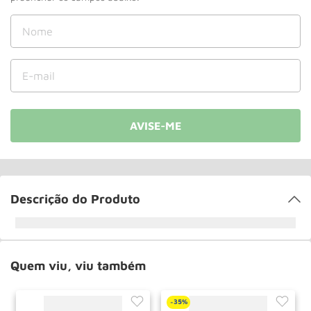
Rodizio
10
º
Descrição do Produto
Quem viu, viu também
35%
-