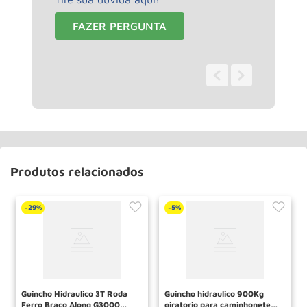
FAZER PERGUNTA
0 - 0
de
0
Produtos relacionados
29%
5%
-
-
Guincho Hidraulico 3T Roda
Guincho hidraulico 900Kg
Ferro Braco Along G3000
giratorio para caminhonete