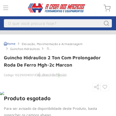
O que você procura hoje?
Macacos
1
º
Elevação, Movimentação e Armazenagem
Guincho Eletrico
2
º
Guincho
Guinchos Hidráulicos
Hidraulico
Macaco Hidraulico
3
º
2
Guincho Hidraulico 2 Ton Com Prolongador
Ton
Com
Roda De Ferro Mgh-2c Marcon
Macaco Jacare
4
º
Prolongador
Roda
Guincho
5
º
Ver descrição
Marcon
132250040013
de
Ferro
Talha Eletrica
6
º
Mgh-
2c
Marcon
Macaco
7
º
Produto esgotado
Talha
8
º
Paleteira
9
º