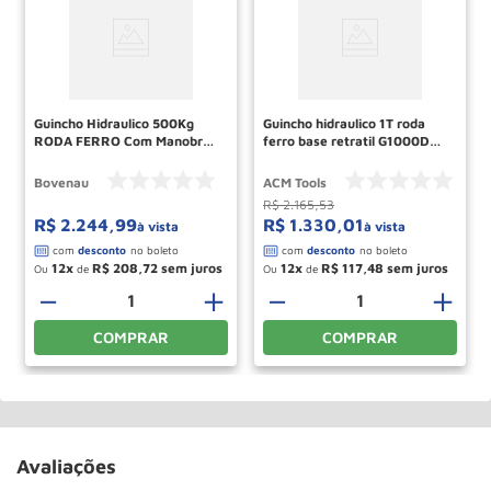
Guincho Hidraulico 500Kg
Guincho hidraulico 1T roda
RODA FERRO Com Manobra
ferro base retratil G1000D
G500EM BOVENAU
ACM TOOLS
Bovenau
ACM Tools
R$
2
.
165
,
53
R$
2
.
244
,
99
R$
1
.
330
,
01
à vista
à vista
12
R$
208
,
72
12
R$
117
,
48
Ou
de
Ou
de
－
＋
－
＋
COMPRAR
COMPRAR
Avaliações