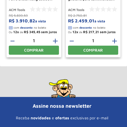
Acm Tools
com carretilha e suporte
GC900CS ACM TOOLS
ACM Tools
ACM Tools
R$
5
.
839
,
59
R$
2
.
750
,
81
R$
3
.
910
,
82
R$
2
.
459
,
01
à vista
à vista
12
R$
345
,
45
12
R$
217
,
21
Ou
de
Ou
de
＋
－
＋
－
＋
COMPRAR
COMPRAR
Assine nossa newsletter
Receba
novidades
e
ofertas
exclusivas por e-mail