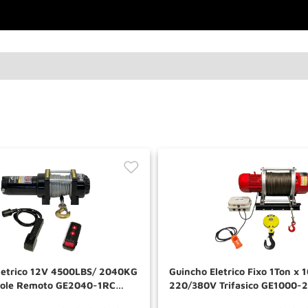
letrico 12V 4500LBS/ 2040KG
Guincho Eletrico Fixo 1Ton x 
role Remoto GE2040-1RC
220/380V Trifasico GE1000-
LS
TOOLS