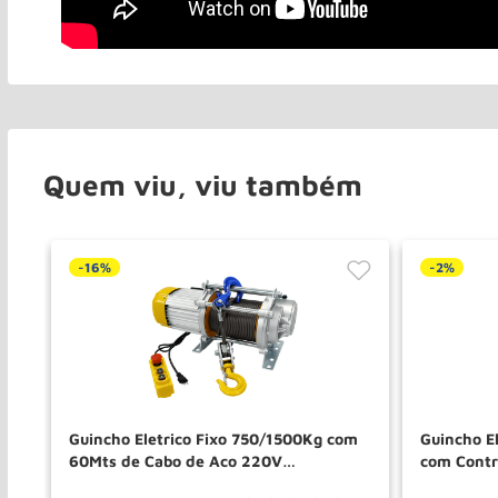
Quem viu, viu também
-
16%
-
2%
xo
Guincho Eletrico Fixo 750/1500Kg com
Guincho E
F
60Mts de Cabo de Aco 220V
com Cont
GE1500C/60 AL ACM TOOLS
ACM TOO