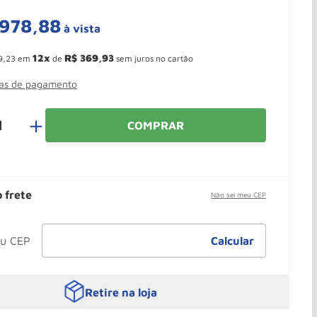
978
,
88
à vista
 Ganhe 10,37% de desconto pagando no boleto
12
R$
369
,
93
9
,
23
em
de
sem juros no cartão
mas de pagamento
＋
COMPRAR
o frete
Não sei meu CEP
Retire na loja