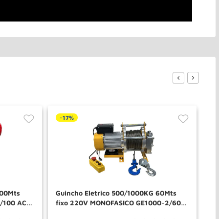
-
17%
-
100Mts
Guincho Eletrico 500/1000KG 60Mts
Gu
2/100 ACM
fixo 220V MONOFASICO GE1000-2/60
co
ACM TOOLS