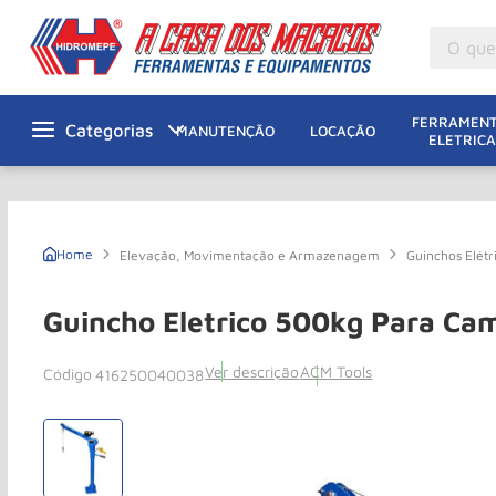
O que v
M
1
º
FERRAMENT
MANUTENÇÃO
LOCAÇÃO
ELETRICA
Gu
2
º
M
3
º
M
4
º
Elevação, Movimentação e Armazenagem
Guinchos Elétr
G
5
º
Ta
6
º
Guincho Eletrico 500kg Para C
M
7
º
Ver descrição
ACM Tools
416250040038
Ta
8
º
Ro
9
º
R
10
º