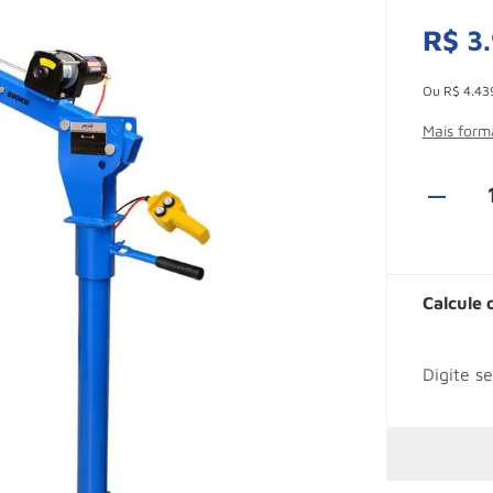
R$
3
.
Esconder -
Ou
R$
4
.
43
Mais for
Calcule 