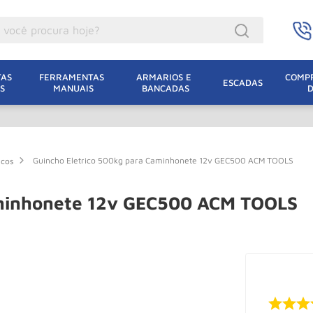
ocê procura hoje?
acacos
AS 
FERRAMENTAS 
ARMARIOS E 
COMPR
ESCADAS
S
MANUAIS
BANCADAS
incho Eletrico
acaco Hidraulico
acaco Jacare
Guincho Eletrico 500kg para Caminhonete 12v GEC500 ACM TOOLS
icos
uincho
lha Eletrica
aminhonete 12v GEC500 ACM TOOLS
acaco
lha
dizio
oda