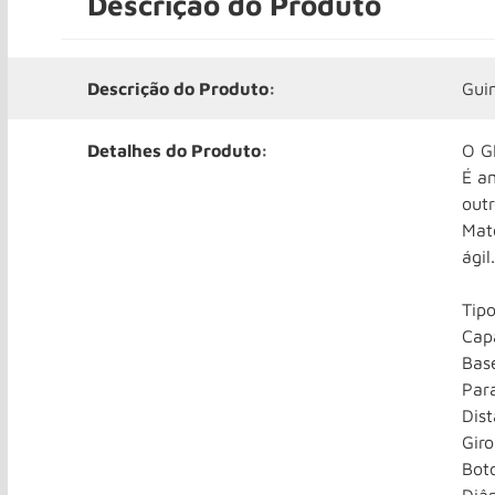
Descrição do Produto
Descrição do Produto:
Gui
Detalhes do Produto:
O G
É a
outr
Mat
ágil.
Tipo
Cap
Bas
Par
Dis
Giro
Boto