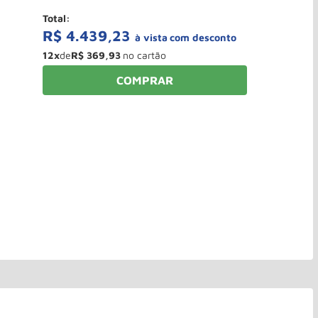
Total:
R$
4
.
439
,
23
à vista
12
x
de
R$
369
,
93
COMPRAR