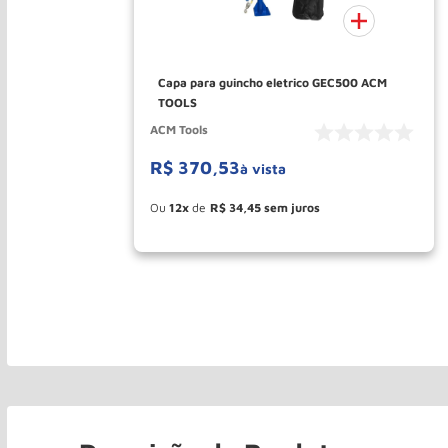
Capa para guincho eletrico GEC500 ACM
TOOLS
ACM Tools
R$
370
,
53
à vista
Esconder - Ganhe 10,37% de desconto
pagando no boleto
12
R$
34
,
45