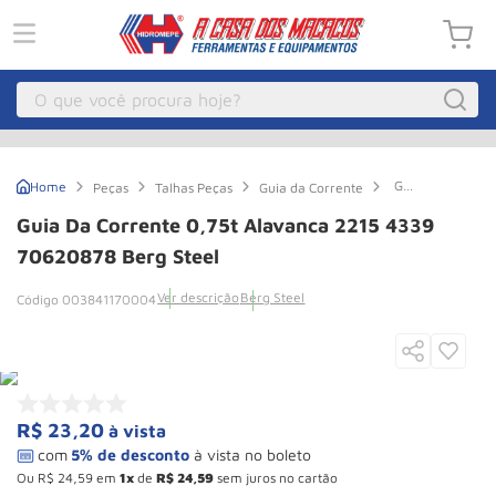
O que você procura hoje?
Macacos
1
º
Guia
Peças
Talhas Peças
Guia da Corrente
Guincho Eletrico
2
º
da
Corrente
Guia Da Corrente 0,75t Alavanca 2215 4339
0,75t
Macaco Hidraulico
3
º
Alavanca
70620878 Berg Steel
2215
Macaco Jacare
4
º
4339
Ver descrição
Berg Steel
003841170004
70620878
Guincho
5
º
Berg
Steel
Talha Eletrica
6
º
Macaco
7
º
R$
23
,
20
à vista
Talha
8
º
Paleteira
9
º
Ou
R$
24
,
59
em
1
de
R$
24
,
59
sem juros no cartão