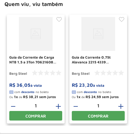
Quem viu, viu também
Guia da Corrente de Carga
Guia da Corrente 0,75t
NT8 1,5 a 3Ton 70621608
Alavanca 2215 4339
BERG STEEL
70620878 Berg Steel
Berg Steel
Berg Steel
R$
36
,
05
R$
23
,
20
à vista
à vista
1
R$
38
,
21
1
R$
24
,
59
Ou
de
Ou
de
－
＋
－
＋
COMPRAR
COMPRAR