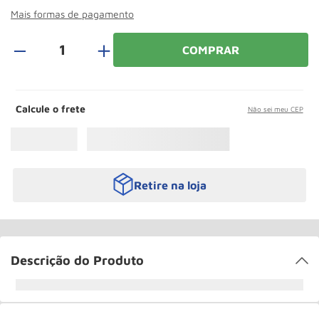
Rodizio
10
º
Mais formas de pagamento
＋
COMPRAR
Calcule o frete
Não sei meu CEP
Retire na loja
Descrição do Produto