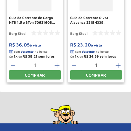
Guia da Corrente de Carga
Guia da Corrente 0,75t
NT8 1,5 a 3Ton 70621608
Alavanca 2215 4339
BERG STEEL
70620878 Berg Steel
Berg Steel
Berg Steel
R$
36
,
05
R$
23
,
20
à vista
à vista
1
R$
38
,
21
1
R$
24
,
59
Ou
de
Ou
de
－
＋
－
＋
COMPRAR
COMPRAR