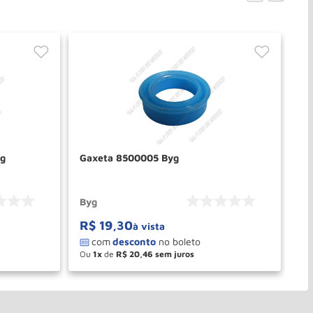
yg
Gaxeta 8500005 Byg
GA
Byg
Ma
R$
19
,
30
à vista
Ou
1
de
R$
20
,
46
－
＋
PRAR
COMPRAR