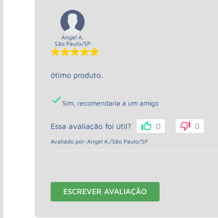
Angel A.
São Paulo
/
SP
ótimo produto.
Sim, recomendaria a um amigo
Essa avaliação foi útil?
0
0
Avaliado por:
Angel A.
/
São Paulo
/
SP
ESCREVER AVALIAÇÃO