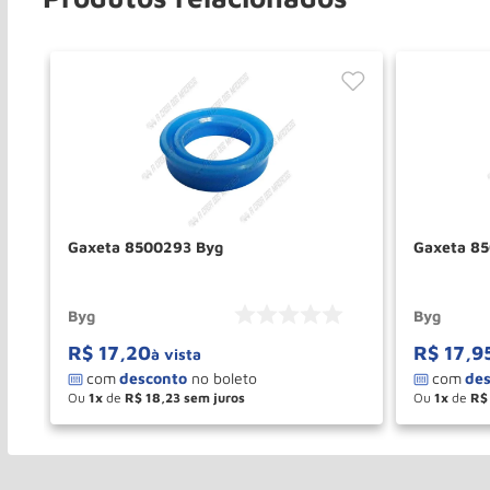
Gaxeta 8500293 Byg
Gaxeta 8
Byg
Byg
R$
17
,
20
R$
17
,
9
à vista
Ou
1
de
R$
18
,
23
Ou
1
de
R$
－
＋
－
COMPRAR