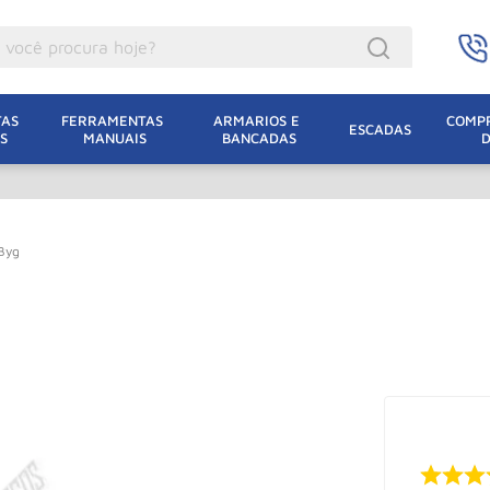
ocê procura hoje?
acacos
AS 
FERRAMENTAS 
ARMARIOS E 
COMPR
ESCADAS
S
MANUAIS
BANCADAS
incho Eletrico
acaco Hidraulico
acaco Jacare
Byg
uincho
lha Eletrica
acaco
lha
dizio
oda