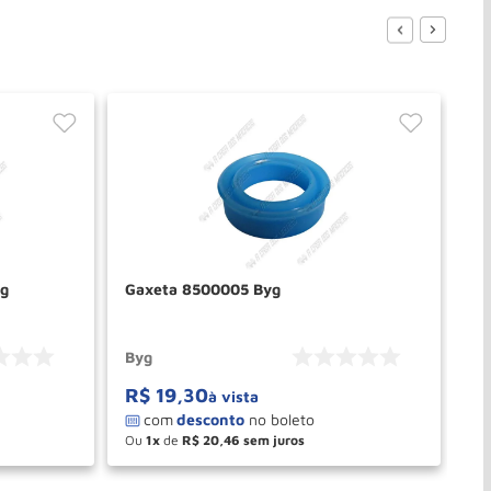
yg
Gaxeta 8500005 Byg
GA
Byg
Ma
R$
19
,
30
à vista
Ou
1
de
R$
20
,
46
－
＋
PRAR
COMPRAR