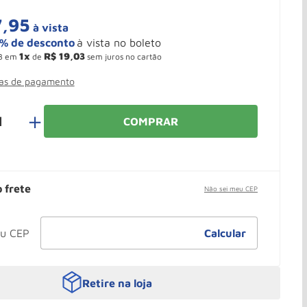
7
,
95
à vista
1
R$
19
,
03
3
em
de
sem juros no cartão
mas de pagamento
＋
COMPRAR
o frete
Não sei meu CEP
Retire na loja