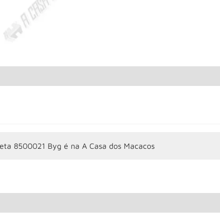
eta 8500021 Byg é na A Casa dos Macacos