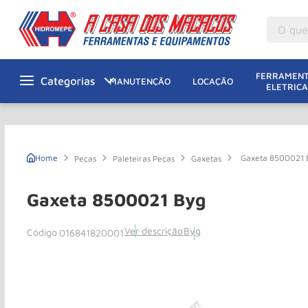
O que v
M
1
º
FERRAMENT
MANUTENÇÃO
LOCAÇÃO
ELETRICA
Gu
2
º
M
3
º
M
4
º
Gaxeta 8500021 
Peças
Paleteiras Peças
Gaxetas
G
5
º
Ta
6
º
Gaxeta 8500021 Byg
M
7
º
Ver descrição
Byg
016841820001
Ta
8
º
Ro
9
º
R
10
º