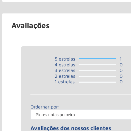
Avaliações
5
estrelas
1
4
estrelas
0
3
estrelas
0
2
estrelas
0
1
estrelas
0
Ordernar por:
Piores notas primeiro
Avaliações dos nossos clientes