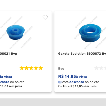
500021 Byg
Gaxeta Evolution 8500072 B
Byg
5
R$
14
,
95
à vista
à vista
19
,
03
Ou
1
de
R$
15
,
85
＋
－
＋
COMPRAR
COM