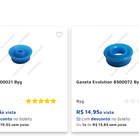
500021 Byg
Gaxeta Evolution 8500072 B
Byg
5
R$
14
,
95
à vista
à vista
19
,
03
Ou
1
de
R$
15
,
85
＋
－
＋
COMPRAR
COM