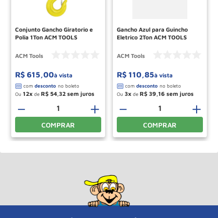
Conjunto Gancho Giratorio e
Gancho Azul para Guincho
Polia 1Ton ACM TOOLS
Eletrico 2Ton ACM TOOLS
ACM Tools
ACM Tools
R$
615
,
00
R$
110
,
85
à vista
à vista
12
R$
54
,
32
3
R$
39
,
16
Ou
de
Ou
de
＋
－
＋
－
＋
COMPRAR
COMPRAR