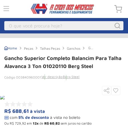
O que você procura hoje?
Macacos
1
º
Gancho
Peças
Talhas Peças
Ganchos
Guincho Eletrico
2
º
Superior
completo
Gancho Superior Completo Balancim Para Talha
Balancim
Macaco Hidraulico
3
º
para
Alavanca 3 Ton 01020110 Berg Steel
talha
Macaco Jacare
4
º
alavanca
Ver descrição
Berg Steel
003840960001
3
Guincho
5
º
Ton
01020110
Berg
Talha Eletrica
6
º
Steel
Macaco
7
º
R$
688
,
61
à vista
Talha
8
º
Rodizio
9
º
Ou
R$
729
,
92
em
12
de
R$
60
,
82
sem juros no cartão