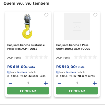
Quem viu, viu também
Conjunto Gancho Giratorio e
Conjunto Gancho e Polia
Polia 1Ton ACM TOOLS
600/1200Kg ACM TOOLS
ACM Tools
ACM Tools
R$
615
,
00
R$
540
,
00
à vista
à vista
12
R$
54
,
32
12
R$
47
,
70
Ou
de
Ou
de
＋
－
＋
－
＋
COMPRAR
COMPRAR