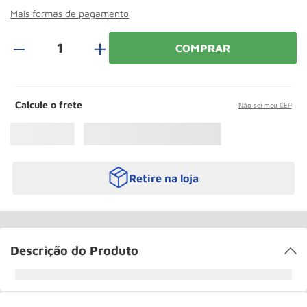
Roda
10
º
Mais formas de pagamento
＋
COMPRAR
Calcule o frete
Não sei meu CEP
Retire na loja
Descrição do Produto