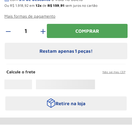
Rodizio
10
º
Ou
R$
1
.
918
,
92
em
12
de
R$
159
,
91
sem juros no cartão
Mais formas de pagamento
＋
COMPRAR
Restam apenas
1
peças!
Calcule o frete
Não sei meu CEP
Retire na loja