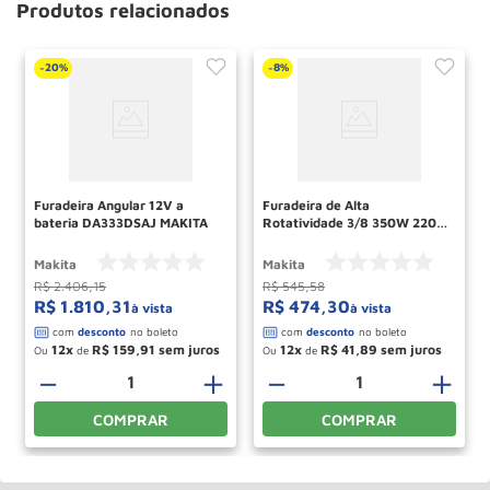
Produtos relacionados
20%
8%
-
-
Furadeira Angular 12V a
Furadeira de Alta
bateria DA333DSAJ MAKITA
Rotatividade 3/8 350W 220V
M0600G MAKITA
Makita
Makita
R$
2
.
406
,
15
R$
545
,
58
R$
1
.
810
,
31
R$
474
,
30
à vista
à vista
12
R$
159
,
91
12
R$
41
,
89
Ou
de
Ou
de
－
＋
－
＋
COMPRAR
COMPRAR