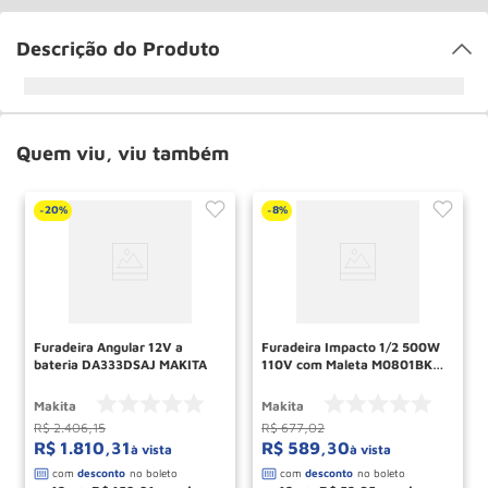
Descrição do Produto
Quem viu, viu também
20%
8%
-
-
Furadeira Angular 12V a
Furadeira Impacto 1/2 500W
bateria DA333DSAJ MAKITA
110V com Maleta M0801BKB
MAKITA
Makita
Makita
R$
2
.
406
,
15
R$
677
,
02
R$
1
.
810
,
31
R$
589
,
30
à vista
à vista