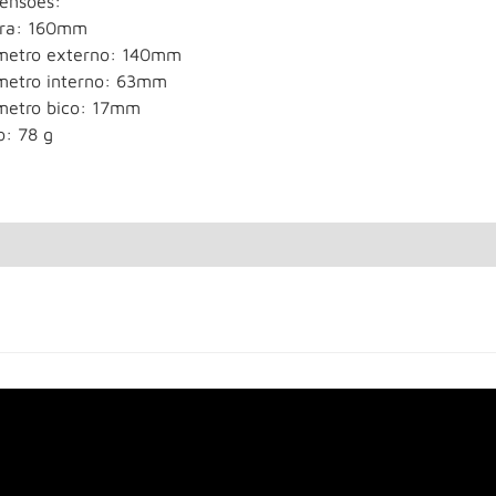
ensões:
ura: 160mm
metro externo: 140mm
metro interno: 63mm
metro bico: 17mm
o: 78 g