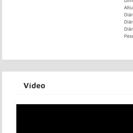
Dim
Alt
Diâ
Diâ
Diâ
Pes
Vídeo