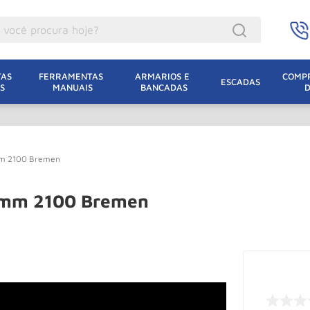
ocê procura hoje?
acacos
AS 
FERRAMENTAS 
ARMARIOS E 
COMPR
ESCADAS
S
MANUAIS
BANCADAS
incho Eletrico
acaco Hidraulico
acaco Jacare
5mm 2100 Bremen
uincho
lha Eletrica
35mm 2100 Bremen
acaco
lha
dizio
oda