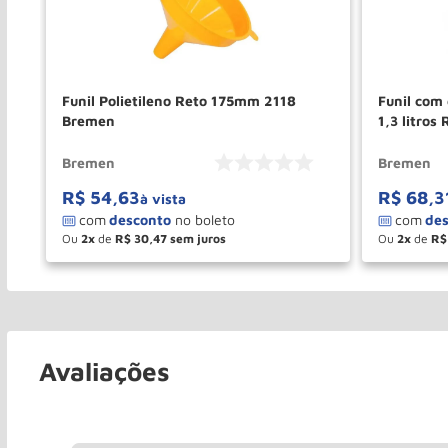
Funil Polietileno Reto 175mm 2118
Funil com 
Bremen
1,3 litro
Bremen
Bremen
R$
54
,
63
R$
68
,
3
à vista
Ou
2
de
R$
30
,
47
Ou
2
de
R$
－
＋
－
COMPRAR
Avaliações