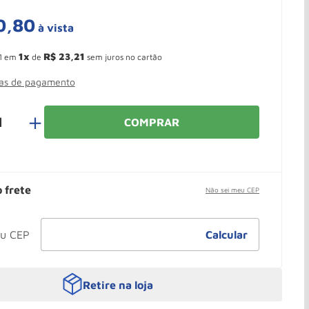
0
,
80
à vista
 Ganhe 10,37% de desconto pagando no boleto
1
R$
23
,
21
1
em
de
sem juros no cartão
mas de pagamento
＋
COMPRAR
o frete
Não sei meu CEP
Retire na loja