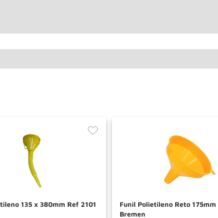
ietileno 135 x 380mm Ref 2101
Funil Polietileno Reto 175mm
Bremen