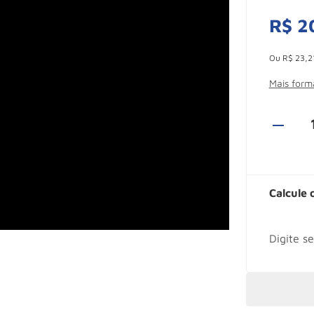
R$
2
Esconder -
Ou
R$
23
,
2
Mais for
Calcule 