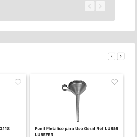
0 - 0
de
0
 2118
Funil Metalico para Uso Geral Ref LUB55
Fu
LUBEFER
Lo