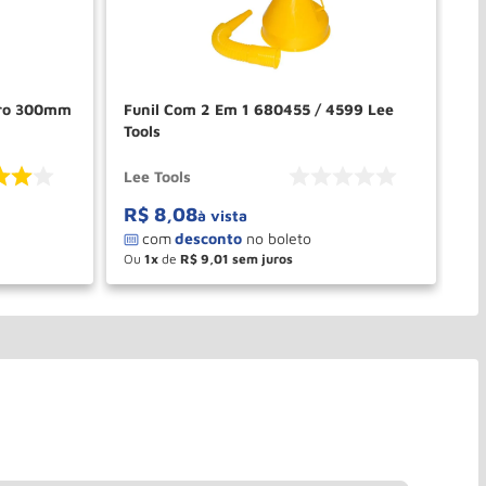
etro 300mm
Funil Com 2 Em 1 680455 / 4599 Lee
Fu
Tools
20
Lee Tools
Br
R$
8
,
08
R
à vista
Ou
1
de
R$
9
,
01
O
－
＋
PRAR
COMPRAR