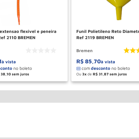
extensao flexivel e peneira
Funil Polietileno Reto Diam
s Ref 2110 BREMEN
Ref 2119 BREMEN
Bremen
1
R$
85
,
70
à vista
à vista
38
,
10
Ou
3
de
R$
31
,
87
＋
－
＋
COMPRAR
COM