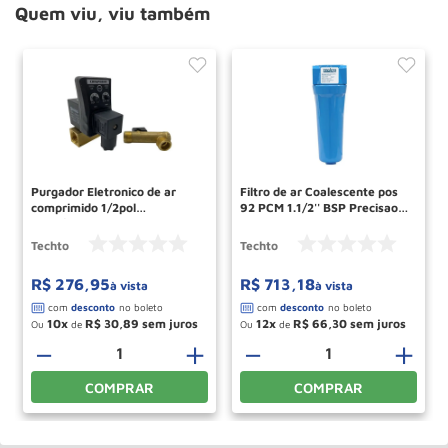
Quem viu, viu também
Purgador Eletronico de ar
Filtro de ar Coalescente pos
comprimido 1/2pol
92 PCM 1.1/2'' BSP Precisao
220v/60Hz 16BAR TECHTO
Grade P 690 TECHTO
Techto
Techto
R$
276
,
95
R$
713
,
18
à vista
à vista
10
R$
30
,
89
12
R$
66
,
30
Ou
de
Ou
de
－
＋
－
＋
COMPRAR
COMPRAR