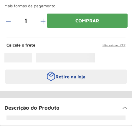
Roda
10
º
Mais formas de pagamento
＋
COMPRAR
Calcule o frete
Não sei meu CEP
Retire na loja
Descrição do Produto