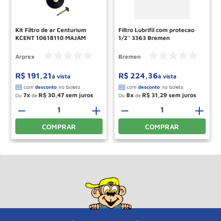
Kit Filtro de ar Centurium
Filtro Lubrifil com protecao
KCENT 10618110 MAJAM
1/2'' 3363 Bremen
Arprex
Bremen
R$
191
,
21
R$
224
,
36
à vista
à vista
7
R$
30
,
47
8
R$
31
,
29
Ou
de
Ou
de
－
＋
－
＋
COMPRAR
COMPRAR