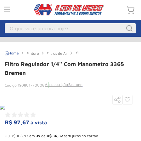
O que você procura hoje?
Macacos
1
º
filtro
Pintura
Filtros de Ar
Guincho Eletrico
2
º
Regulador
1/4''
Filtro Regulador 1/4'' Com Manometro 3365
Com
Macaco Hidraulico
3
º
Manometro
Bremen
3365
Talha Eletrica
4
º
Bremen
Ver descrição
Bremen
190801770008
Macaco Jacare
5
º
Guincho
6
º
Macaco
7
º
R$
97
,
67
à vista
Rodizio
8
º
Esconder - Ganhe 10,37% de desconto pagando no boleto
Talha
9
º
Ou
R$
108
,
97
em
3
de
R$
36
,
32
sem juros no cartão