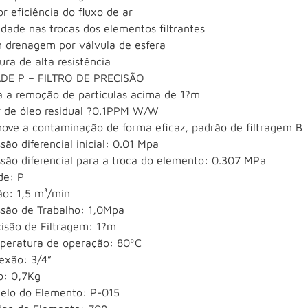
r eficiência do fluxo de ar
idade nas trocas dos elementos filtrantes
 drenagem por válvula de esfera
ura de alta resistência
DE P – FILTRO DE PRECISÃO
a a remoção de partículas acima de 1?m
r de óleo residual ?0.1PPM W/W
ove a contaminação de forma eficaz, padrão de filtragem B
são diferencial inicial: 0.01 Mpa
ssão diferencial para a troca do elemento: 0.307 MPa
de: P
ão: 1,5 m³/min
ssão de Trabalho: 1,0Mpa
cisão de Filtragem: 1?m
peratura de operação: 80ºC
exão: 3/4”
o: 0,7Kg
elo do Elemento: P-015