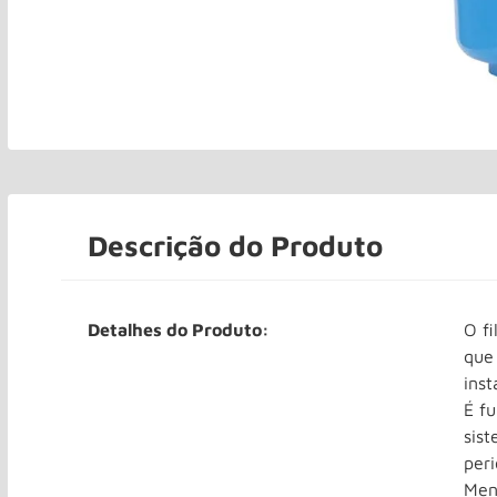
Descrição do Produto
Detalhes do Produto:
O f
que 
inst
É f
sis
per
Men