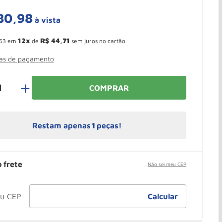
80
,
98
à vista
 Ganhe 10,37% de desconto pagando no boleto
12
R$
44
,
71
63
em
de
sem juros no cartão
mas de pagamento
＋
COMPRAR
Restam apenas
1
peças!
o frete
Não sei meu CEP