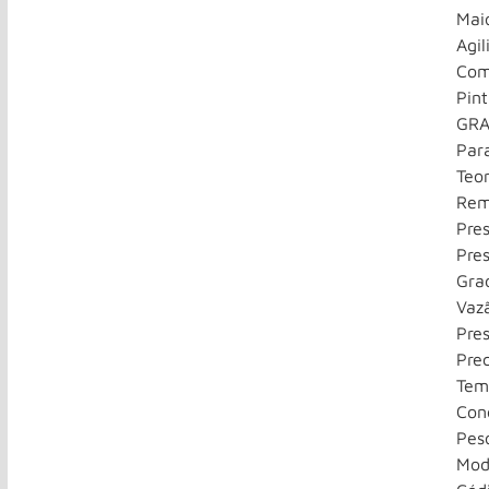
Maio
Agil
Com
Pint
GRA
Par
Teo
Rem
Pres
Pre
Gra
Vaz
Pre
Pre
Tem
Con
Pes
Mod