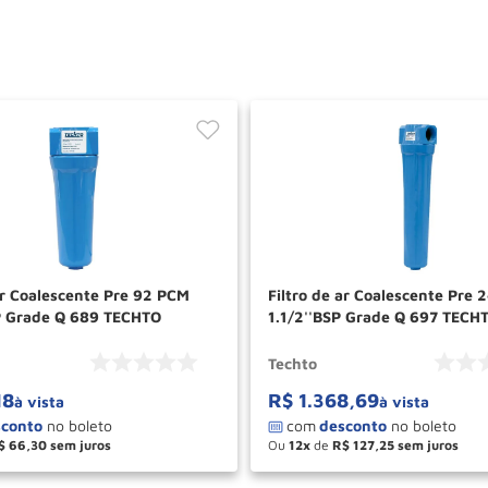
Filtro de ar Coalescente Pre
SP Grade Q 689 TECHTO
1.1/2''BSP Grade Q 697 TECH
Techto
18
R$
1
.
368
,
69
à vista
à vista
$
66
,
30
Ou
12
de
R$
127
,
25
＋
－
＋
COMPRAR
COM