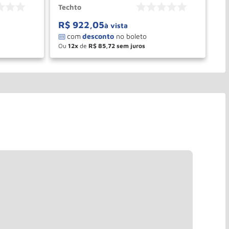
Techto
V8
R$
922
,
05
R
à vista
Ou
12
de
R$
85
,
72
O
－
＋
PRAR
COMPRAR