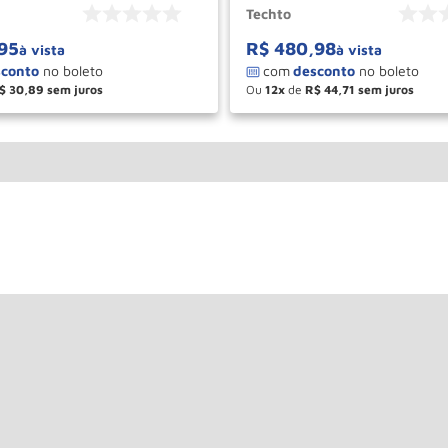
Techto
95
R$
480
,
98
à vista
à vista
$
30
,
89
Ou
12
de
R$
44
,
71
＋
－
＋
COMPRAR
COM