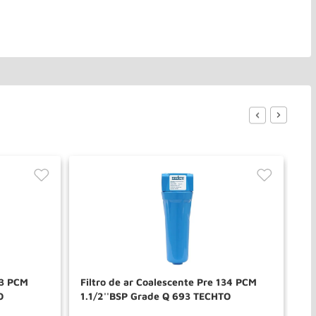
53 PCM
Filtro de ar Coalescente Pre 134 PCM
Fi
O
1.1/2''BSP Grade Q 693 TECHTO
Br