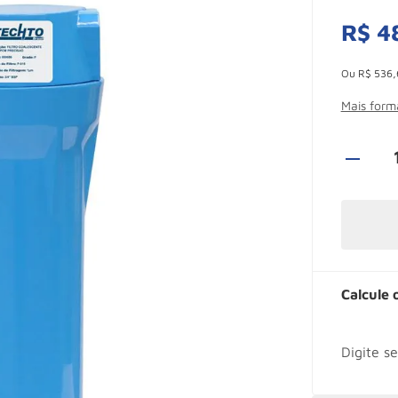
R$
4
Esconder -
Ou
R$
536
,
Mais for
Calcule 