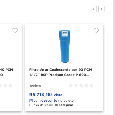
 240 PCM
Filtro de ar Coalescente pos 92 PCM
Fi
TO
1.1/2'' BSP Precisao Grade P 690
TECHTO
Techto
V8
R$
713
,
18
R
à vista
Ou
12
de
R$
66
,
30
O
－
＋
PRAR
COMPRAR