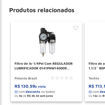
Produtos relacionados
Filtro de Ar 1/4Pol Com REGULADOR
Filtro de ar Coalescente Pre 92 PCM
LUBRIFICADOR 0141PNW140009
1.1/2'' B
POTENTE
Potente Brasil
Techto
R$
130
,
59
R$
713
,
à vista
Ou
4
de
R$
36
,
42
Ou
12
de
R
－
＋
－
COMPRAR