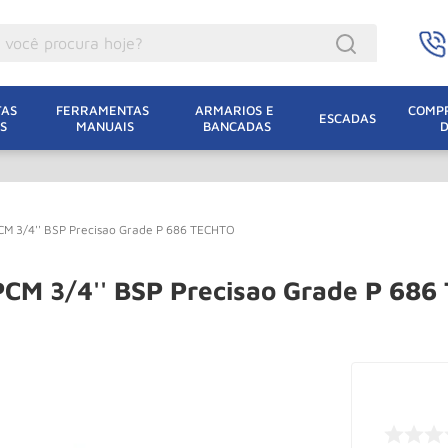
ocê procura hoje?
acacos
AS 
FERRAMENTAS 
ARMARIOS E 
COMPR
ESCADAS
S
MANUAIS
BANCADAS
incho Eletrico
acaco Hidraulico
lha Eletrica
 PCM 3/4'' BSP Precisao Grade P 686 TECHTO
acaco Jacare
uincho
 PCM 3/4'' BSP Precisao Grade P 68
acaco
oda
dizio
leteira