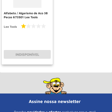
Roda
10
º
Alfabeto / Algarismo de Aco 38
Pecas 673501 Lee Tools
Lee Tools
INDISPONÍVEL
Assine nossa newsletter
Receba
novidades
e
ofertas
exclusivas por e-mail