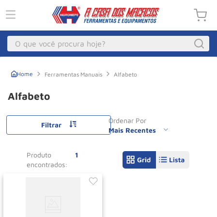
O que você procura hoje?
Macacos
1
º
Ferramentas Manuais
Alfabeto
Guincho Eletrico
2
º
Alfabeto
Macaco Hidraulico
3
º
Ordenar Por
Talha Eletrica
4
º
Filtrar
Mais Recentes
Macaco Jacare
5
º
Produto
1
Guincho
6
º
Macaco
7
º
Rodizio
8
º
Talha
9
º