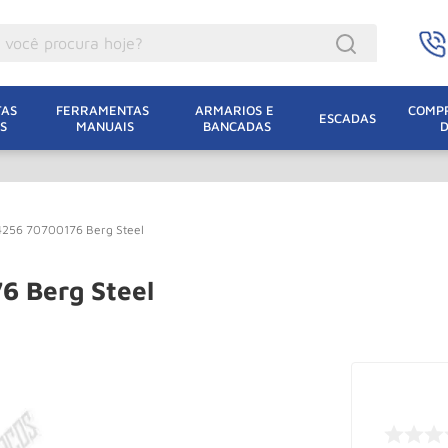
ocê procura hoje?
acacos
AS 
FERRAMENTAS 
ARMARIOS E 
COMPR
ESCADAS
S
MANUAIS
BANCADAS
incho Eletrico
acaco Hidraulico
lha Eletrica
t 4256 70700176 Berg Steel
acaco Jacare
uincho
76 Berg Steel
acaco
dizio
lha
oda