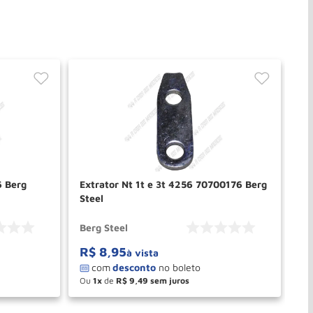
6 Berg
Extrator Nt 1t e 3t 4256 70700176 Berg
Steel
Berg Steel
R$
8
,
95
à vista
Ou
1
de
R$
9
,
49
－
＋
PRAR
COMPRAR