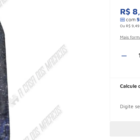
R$
8
Ou
R$
9
,
49
Mais for
Calcule 