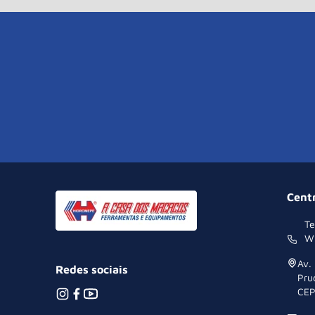
Cent
Te
W
Av.
Redes sociais
Pru
CEP