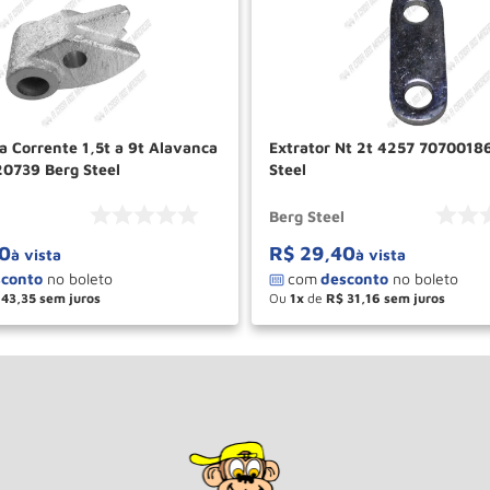
a Corrente 1,5t a 9t Alavanca
Extrator Nt 2t 4257 7070018
0739 Berg Steel
Steel
Berg Steel
0
R$
29
,
40
à vista
à vista
43
,
35
Ou
1
de
R$
31
,
16
＋
－
＋
COMPRAR
COM