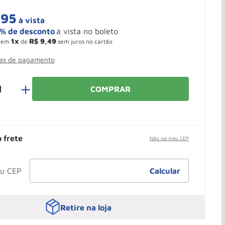
,
95
à vista
1
R$
9
,
49
em
de
sem juros no cartão
mas de pagamento
＋
COMPRAR
o frete
Não sei meu CEP
Retire na loja