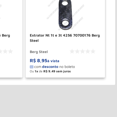
6 Berg
Extrator Nt 1t e 3t 4256 70700176 Berg
Steel
Berg Steel
R$
8
,
95
à vista
Ou
1
de
R$
9
,
49
－
＋
PRAR
COMPRAR