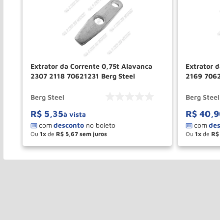
Extrator da Corrente 0,75t Alavanca
Extrator d
2307 2118 70621231 Berg Steel
2169 7062
Berg Steel
Berg Steel
R$
5
,
35
R$
40
,
9
à vista
Ou
1
de
R$
5
,
67
Ou
1
de
R$
－
＋
－
COMPRAR