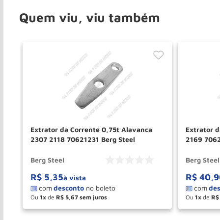
Quem viu, viu também
Extrator da Corrente 0,75t Alavanca
Extrator d
2307 2118 70621231 Berg Steel
2169 7062
Berg Steel
Berg Steel
R$
5
,
35
R$
40
,
9
à vista
Ou
1
de
R$
5
,
67
Ou
1
de
R$
－
＋
－
COMPRAR