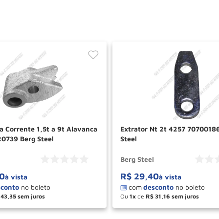
a Corrente 1,5t a 9t Alavanca
Extrator Nt 2t 4257 7070018
0739 Berg Steel
Steel
Berg Steel
0
R$
29
,
40
à vista
à vista
43
,
35
Ou
1
de
R$
31
,
16
＋
－
＋
COMPRAR
COM