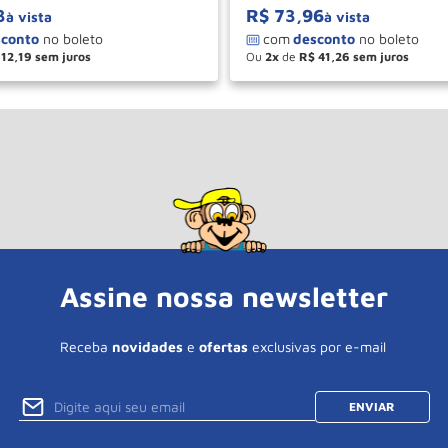
3
R$
73
,
96
à vista
à vista
12
,
19
Ou
2
de
R$
41
,
26
＋
－
＋
COMPRAR
COM
Assine nossa newsletter
Receba
novidades
e
ofertas
exclusivas por e-mail
ENVIAR