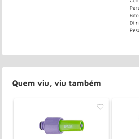
Com
Par
Bito
Dim
Pes
Quem viu, viu também