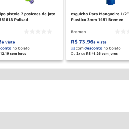
ipo pistola 7 posicoes de jato
esguicho Para Mangueira 1/2''
651618 Palisad
Plastico 3mm 1451 Bremen
Bremen
3
R$
73
,
96
à vista
à vista
12
,
19
Ou
2
de
R$
41
,
26
＋
－
＋
COMPRAR
COM