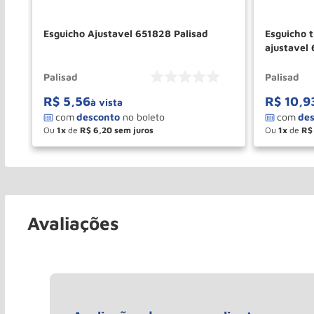
Esguicho Ajustavel 651828 Palisad
Esguicho t
ajustavel 
Palisad
Palisad
R$
5
,
56
R$
10
,
9
à vista
Ou
1
de
R$
6
,
20
Ou
1
de
R$
－
＋
－
COMPRAR
Avaliações