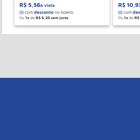
R$
5
,
56
R$
10
,
9
à vista
Ou
1
de
R$
6
,
20
Ou
1
de
R$
－
＋
－
COMPRAR