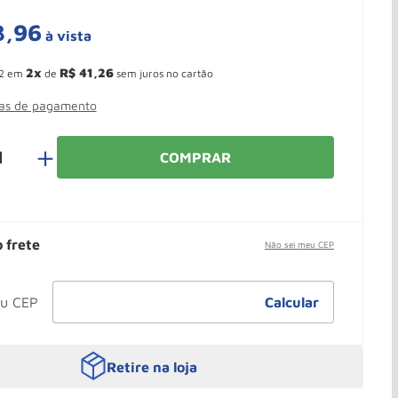
3
,
96
à vista
 Ganhe 10,37% de desconto pagando no boleto
2
R$
41
,
26
2
em
de
sem juros no cartão
mas de pagamento
＋
COMPRAR
o frete
Não sei meu CEP
Retire na loja