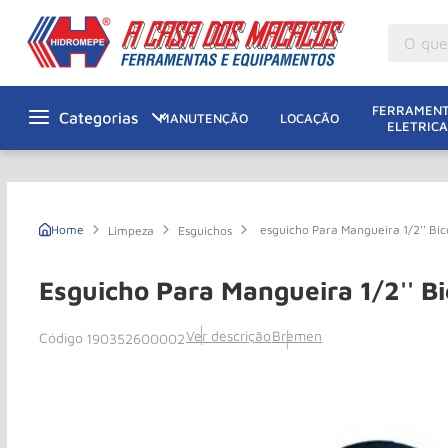
O que v
M
1
º
FERRAMENT
MANUTENÇÃO
LOCAÇÃO
ELETRICA
Gu
2
º
M
3
º
Ta
4
º
esguicho Para Mangueira 1/2'' Bi
Limpeza
Esguichos
M
5
º
G
6
º
Esguicho Para Mangueira 1/2'' B
M
7
º
Ver descrição
Bremen
190352600002
Ro
8
º
Ta
9
º
R
10
º