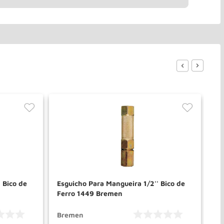
 Bico de
Esguicho Para Mangueira 1/2'' Bico de
es
Ferro 1449 Bremen
Pl
Bremen
Br