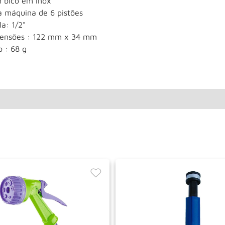
 bico em inox
a máquina de 6 pistões
la: 1/2"
ensões : 122 mm x 34 mm
o : 68 g