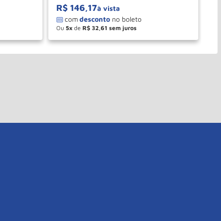
R$
146
,
17
R
à vista
Ou
5
de
R$
32
,
61
O
－
＋
PRAR
COMPRAR