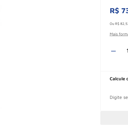
R$
7
Esconder -
Ou
R$
82
,
5
Mais for
Calcule 