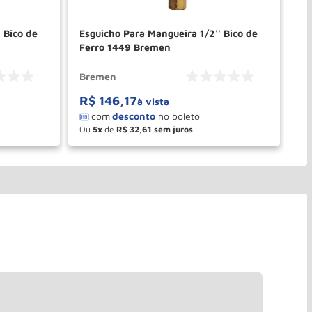
 Bico de
Esguicho Para Mangueira 1/2'' Bico de
es
Ferro 1449 Bremen
Pl
Bremen
Br
R$
146
,
17
R
à vista
Ou
5
de
R$
32
,
61
O
－
＋
PRAR
COMPRAR