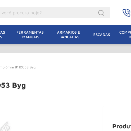
ocê procura hoje?
acacos
AS 
FERRAMENTAS 
ARMARIOS E 
COMPR
ESCADAS
S
MANUAIS
BANCADAS
incho Eletrico
acaco Hidraulico
lha Eletrica
romo 6mm 8110053 Byg
acaco Jacare
uincho
053 Byg
acaco
dizio
lha
oda
Produ