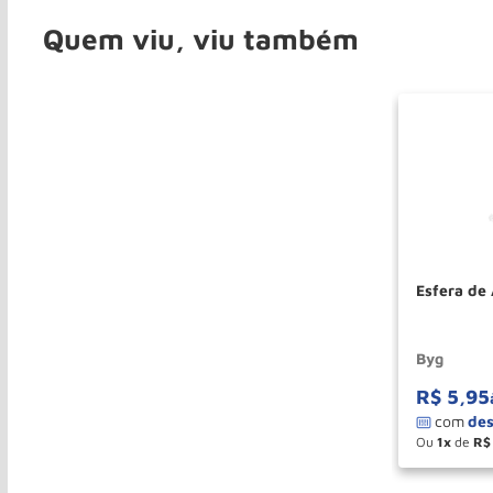
Quem viu, viu também
Esfera de
Byg
R$
5
,
95
Ou
1
de
R$
－