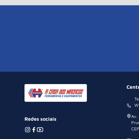
Cent
Te
W
Av.
Redes sociais
Pru
CEP