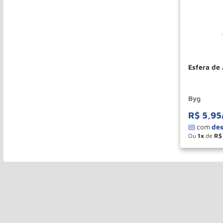
Esfera de
Byg
R$
5
,
95
Ou
1
de
R$
－