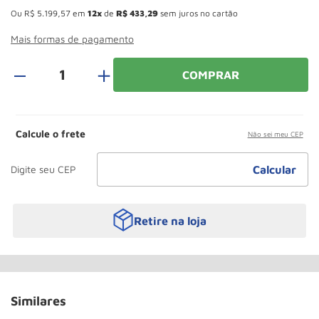
Roda
10
º
Ou
R$
5
.
199
,
57
em
12
de
R$
433
,
29
sem juros no cartão
Mais formas de pagamento
＋
COMPRAR
Calcule o frete
Não sei meu CEP
Retire na loja
Similares