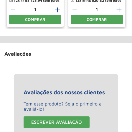
12
R$
725
,
94
12
R$
520
,
82
Ou
de
Ou
de
＋
－
＋
－
＋
COMPRAR
COMPRAR
Avaliações
Avaliações dos nossos clientes
Tem esse produto? Seja o primeiro a
avaliá-lo!
ESCREVER AVALIAÇÃO