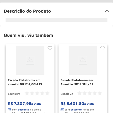
Descrição do Produto
Quem viu, viu também
Escada Plataforma em
Escada Plataforma em
alumino NR12 4,00M 15
Aluminio NR12 3Mts 11
DEGRAUS PLATNR4000RVD
Degraus ESCALEVE
ESCALEVE
Escaleve
Escaleve
R$
7
.
807
,
98
R$
5
.
601
,
80
à vista
à vista