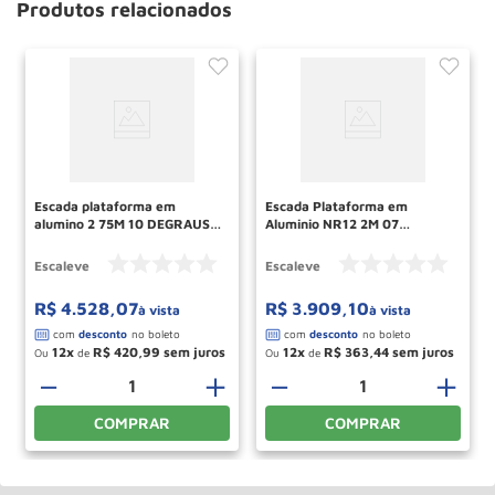
Produtos relacionados
Escada plataforma em
Escada Plataforma em
alumino 2 75M 10 DEGRAUS
Aluminio NR12 2M 07
PLAT2750RVD ESCALEVE
Degraus ESCALEVE
Escaleve
Escaleve
R$
4
.
528
,
07
R$
3
.
909
,
10
à vista
à vista
12
R$
420
,
99
12
R$
363
,
44
Ou
de
Ou
de
＋
－
＋
－
＋
COMPRAR
COMPRAR