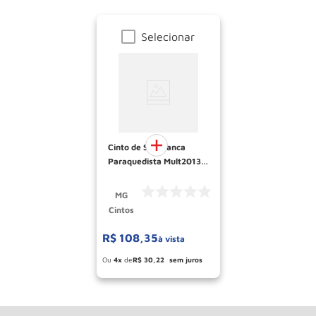
Selecionar
Cinto de Seguranca
Paraquedista Mult2013
Mg Cinto
MG
Cintos
R$
108
,
35
à vista
Esconder - Ganhe 10,37% de desconto
pagando no boleto
4
R$
30
,
22