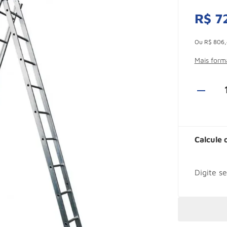
R$
7
Esconder -
Ou
R$
806
,
Mais for
Calcule 