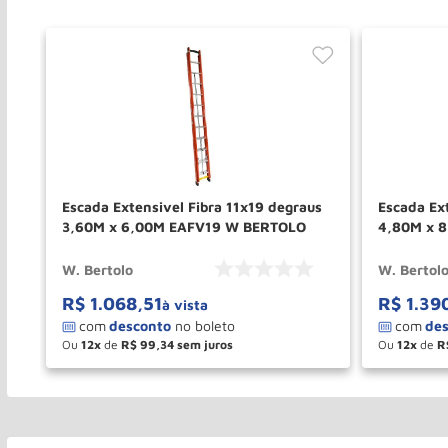
Escada Extensivel Fibra 11x19 degraus
Escada Ex
3,60M x 6,00M EAFV19 W BERTOLO
4,80M x 
W. Bertolo
W. Bertol
R$
1
.
068
,
51
R$
1
.
39
à vista
Ou
12
de
R$
99
,
34
Ou
12
de
R
－
＋
－
COMPRAR