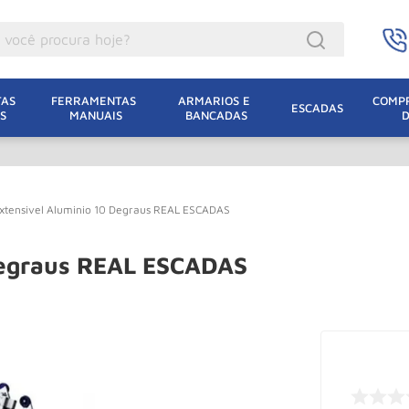
ocê procura hoje?
acacos
AS 
FERRAMENTAS 
ARMARIOS E 
COMPR
ESCADAS
S
MANUAIS
BANCADAS
incho Eletrico
acaco Hidraulico
lha Eletrica
xtensivel Aluminio 10 Degraus REAL ESCADAS
acaco Jacare
uincho
Degraus REAL ESCADAS
acaco
dizio
lha
oda