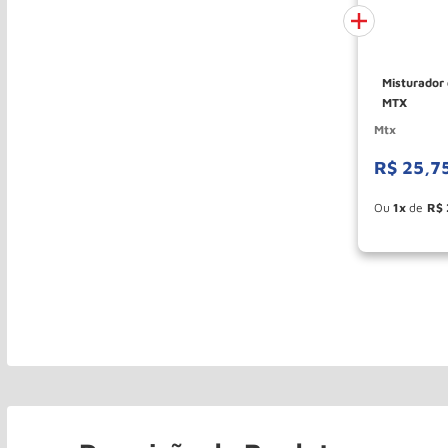
Misturador
MTX
Mtx
R$
25
,
7
Esconde
1
R$