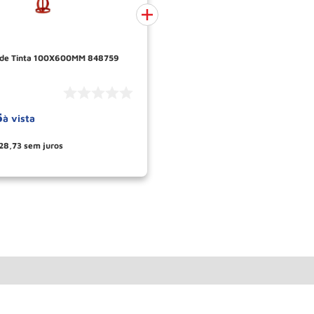
 de Tinta 100X600MM 848759
5
à vista
r - Ganhe 10,37% de desconto
pagando no boleto
28
,
73