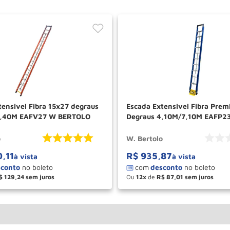
tensivel Fibra 15x27 degraus
Escada Extensivel Fibra Pre
8,40M EAFV27 W BERTOLO
Degraus 4,10M/7,10M EAFP2
BERTOLO
o
W. Bertolo
0
,
11
R$
935
,
87
à vista
à vista
$
129
,
24
Ou
12
de
R$
87
,
01
＋
－
＋
COMPRAR
COM