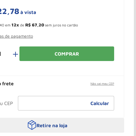
22
,
78
à vista
 Ganhe 10,37% de desconto pagando no boleto
12
R$
67
,
20
40
em
de
sem juros no cartão
mas de pagamento
＋
COMPRAR
o frete
Não sei meu CEP
Retire na loja