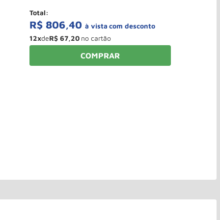
Total:
R$
806
,
40
à vista
12
x
de
R$
67
,
20
COMPRAR