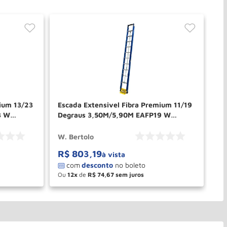
mium 13/23
Escada Extensivel Fibra Premium 11/19
Es
3 W
Degraus 3,50M/5,90M EAFP19 W
RE
BERTOLO
W. Bertolo
Re
R$
803
,
19
R
à vista
Ou
12
de
R$
74
,
67
O
－
＋
PRAR
COMPRAR