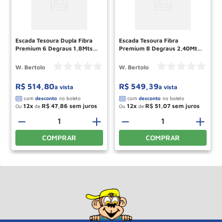
Escada Tesoura Dupla Fibra
Escada Tesoura Fibra
Premium 6 Degraus 1,8Mts
Premium 8 Degraus 2,40Mts
TAFDP6 W BERTOLO
TAFP8 WBertolo
W. Bertolo
W. Bertolo
R$
514
,
80
R$
549
,
39
à vista
à vista
12
R$
47
,
86
12
R$
51
,
07
Ou
de
Ou
de
＋
－
＋
－
＋
COMPRAR
COMPRAR