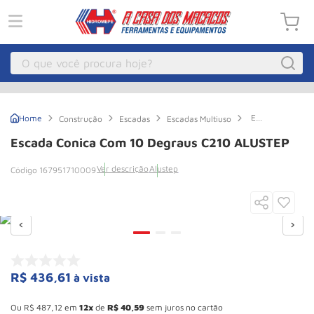
O que você procura hoje?
Macacos
1
º
Escada
Construção
Escadas
Escadas Multiuso
Guincho Eletrico
2
º
Conica
com
Escada Conica Com 10 Degraus C210 ALUSTEP
10
Macaco Hidraulico
3
º
degraus
Ver descrição
Alustep
167951710009
C210
Guincho
4
º
ALUSTEP
Macaco Jacare
5
º
Talha Eletrica
6
º
Macaco
7
º
Talha
8
º
R$
436
,
61
à vista
Esconder - Ganhe 10,37% de desconto pagando no boleto
Rodizio
9
º
Ou
R$
487
,
12
em
12
de
R$
40
,
59
sem juros no cartão