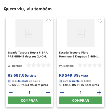
Quem viu, viu também
Escada Tesoura Dupla FIBRA
Escada Tesoura Fibra
PREMIUM 8 degraus 2,40Mts
Premium 8 Degraus 2,40Mts
TAFDP8 W BERTOLO
TAFP8 WBertolo
W. Bertolo
W. Bertolo
R$
687
,
86
R$
549
,
39
à vista
à vista
12
R$
63
,
95
12
R$
51
,
07
Ou
de
Ou
de
＋
－
＋
－
＋
COMPRAR
COMPRAR