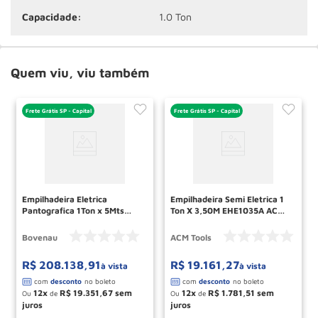
Capacidade:
1.0 Ton
Quem viu, viu também
Frete Grátis SP - Capital
Frete Grátis SP - Capital
Empilhadeira Eletrica
Empilhadeira Semi Eletrica 1
Pantografica 1Ton x 5Mts
Ton X 3,50M EHE1035A ACM
EHM1050EE BOVENAU
TOOLS
Bovenau
ACM Tools
R$
208
.
138
,
91
R$
19
.
161
,
27
à vista
à vista
12
R$
19
.
351
,
67
12
R$
1
.
781
,
51
Ou
de
Ou
de