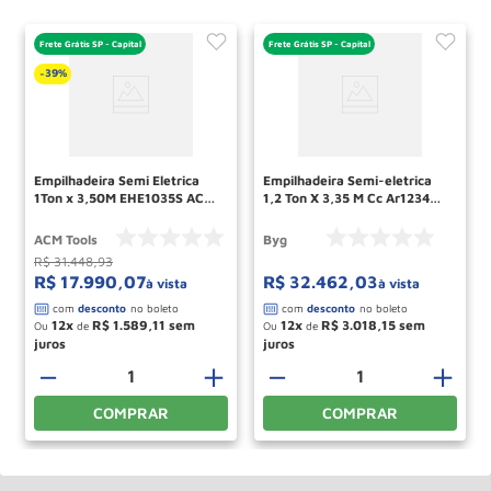
Frete Grátis SP - Capital
Frete Grátis SP - Capital
39%
-
Empilhadeira Semi Eletrica
Empilhadeira Semi-eletrica
1Ton x 3,50M EHE1035S ACM
1,2 Ton X 3,35 M Cc Ar1234
TOOLS
Byg
ACM Tools
Byg
R$
31
.
448
,
93
R$
17
.
990
,
07
R$
32
.
462
,
03
à vista
à vista
12
R$
1
.
589
,
11
12
R$
3
.
018
,
15
Ou
de
Ou
de
－
＋
－
＋
COMPRAR
COMPRAR