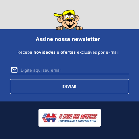
Assine nossa newsletter
Receba
novidades
e
ofertas
exclusivas por e-mail
ENVIAR