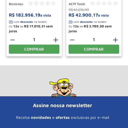
Bovenau
ACM Tools
R$
61
.
215
,
00
R$
182
.
956
,
19
R$
42
.
900
,
17
à vista
à vista
12
R$
17
.
010
,
31
12
R$
3
.
789
,
50
Ou
de
Ou
de
－
＋
－
＋
COMPRAR
COMPRAR
Assine nossa newsletter
Receba
novidades
e
ofertas
exclusivas por e-mail