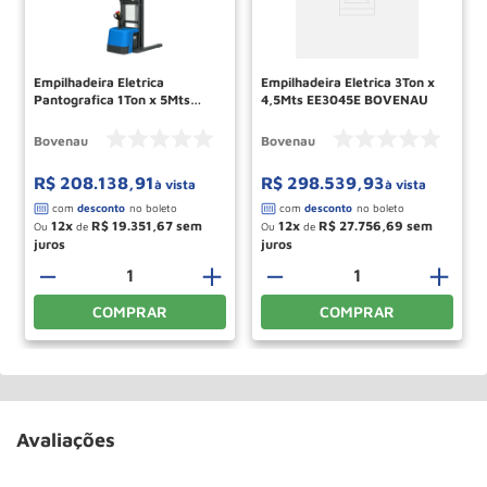
Empilhadeira Eletrica
Empilhadeira Eletrica 3Ton x
Pantografica 1Ton x 5Mts
4,5Mts EE3045E BOVENAU
EHM1050EE BOVENAU
Bovenau
Bovenau
R$
208
.
138
,
91
R$
298
.
539
,
93
à vista
à vista
12
R$
19
.
351
,
67
12
R$
27
.
756
,
69
Ou
de
Ou
de
－
＋
－
＋
COMPRAR
COMPRAR
Avaliações