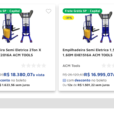
s SP - Capital
Frete Grátis SP - Capital
-
31%
 Semi Eletrica 2Ton X
Empilhadeira Semi Eletrica 1,5Ton X
E2016A ACM TOOLS
1,60M EHE1516A ACM TOOLS
ACM Tools
R$
18
.
380
,
07
R$
16
.
995
,
07
93
R$
26
.
120
,
63
à vista
$
1
.
623
,
56
Ou
12
de
R$
1
.
501
,
22
＋
－
＋
COMPRAR
COM