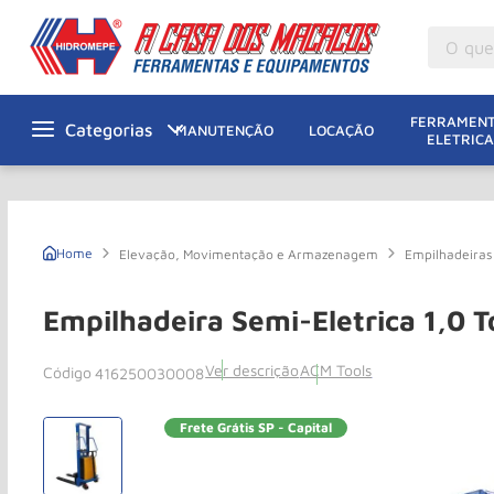
O que v
M
1
º
FERRAMENT
MANUTENÇÃO
LOCAÇÃO
ELETRICA
Gu
2
º
M
3
º
M
4
º
Elevação, Movimentação e Armazenagem
Empilhadeiras 
G
5
º
Ta
6
º
Empilhadeira Semi-Eletrica 1,0 
M
7
º
Ver descrição
ACM Tools
416250030008
Ta
8
º
Ro
9
º
Frete Grátis SP - Capital
R
10
º