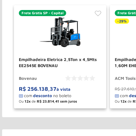
Frete Grátis SP - Capital
Frete Gráti
-
29%
6
Empilhadeira Eletrica 2,5Ton x 4,5Mts
Empilhadeira
EE2545E BOVENAU
1,60M EH
Bovenau
ACM Tools
R$
256
.
138
,
37
R$
27
.
610
,
à vista
Ou
12
de
R$
23
.
814
,
41
Ou
12
de
R
－
＋
－
COMPRAR