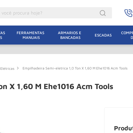
ocê procura hoje?
acacos
AS 
FERRAMENTAS 
ARMARIOS E 
COMPR
ESCADAS
S
MANUAIS
BANCADAS
incho Eletrico
acaco Hidraulico
acaco Jacare
Empilhadeira Semi-eletrica 1,0 Ton X 1,60 M Ehe1016 Acm Tools
Elétricas
uincho
lha Eletrica
Ton X 1,60 M Ehe1016 Acm Tools
acaco
lha
dizio
oda
Produ