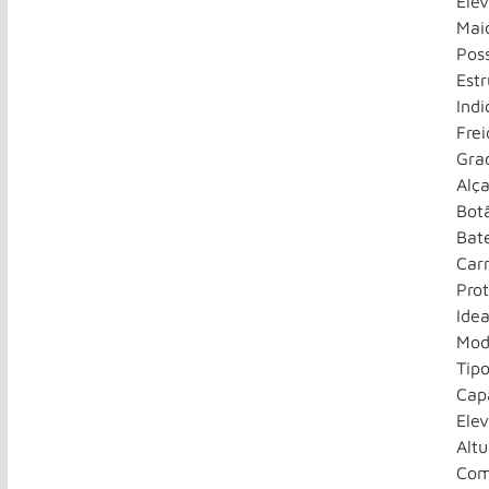
Elev
Mai
Poss
Estr
Indi
Fre
Gra
Alça
Bot
Bat
Car
Prot
Idea
Mod
Tipo
Cap
Ele
Alt
Com