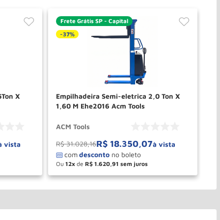
Frete Grátis SP - Capital
F
-
37%
Empilhadeira Semi-eletrica 2,0 Ton X
Em
1,60 M Ehe2016 Acm Tools
1,
ACM Tools
AC
R$
18
.
350
,
07
R$
31
.
028
,
16
à vista
à vista
Ou
12
de
R$
1
.
620
,
91
－
＋
PRAR
COMPRAR