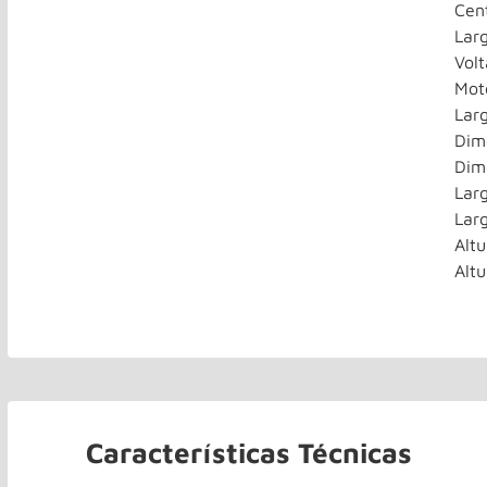
Cen
Lar
Vol
Mot
Lar
Dim
Dim
Lar
Lar
Alt
Altu
Características Técnicas