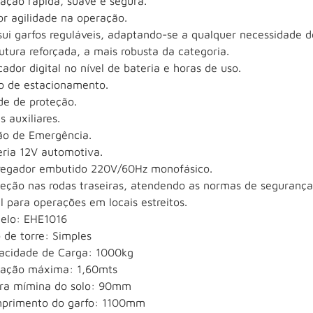
ação rápida, suave e segura.
or agilidade na operação.
ui garfos reguláveis, adaptando-se a qualquer necessidade d
utura reforçada, a mais robusta da categoria.
cador digital no nível de bateria e horas de uso.
io de estacionamento.
de de proteção.
s auxiliares.
ão de Emergência.
eria 12V automotiva.
regador embutido 220V/60Hz monofásico.
eção nas rodas traseiras, atendendo as normas de segurança 
l para operações em locais estreitos.
elo: EHE1016
 de torre: Simples
acidade de Carga: 1000kg
vação máxima: 1,60mts
ura mímina do solo: 90mm
primento do garfo: 1100mm