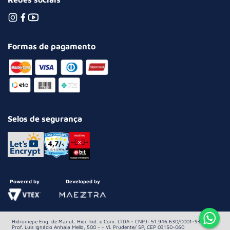
Formas de pagamento
Selos de segurança
Powered by
Developed by
Hidromepe Eng. de Manut. Hidr. Ind. e Com. LTDA - CNPJ: 51.946.630/0001-94 Av.
Prof. Luis Ignácio Anhaia Mello, 500 - - Vl. Prudente/ SP, CEP 03150-060