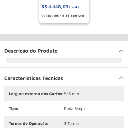
R$
4
.
448
,
03
à vista
Esconder - Ganhe 10,37% de desconto
pagando no boleto
12
R$
413
,
55
Descrição do Produto
Características Técnicas
Largura externa dos Garfos:
545 mm
Tipo:
Roda Simples
Turnos de Operação:
3 Turnos