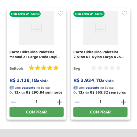
Frete Grátis SP - Capital
Frete Grátis SP - Capital
Carro Hidraulico Paleteira
Carro Hidraulico Paleteira
Manual 2T Largo Roda Dupla
2,5Ton RT Nylon Largo R25B
Nylon DB 685 1150 2N
BYG
BELTOOLS
Beltools
Byg
R$
3
.
128
,
18
R$
3
.
934
,
70
à vista
à vista
12
R$
290
,
84
12
R$
365
,
82
Ou
de
Ou
de
－
＋
－
＋
COMPRAR
COMPRAR