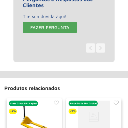
Clientes
Tire sua duvida aqui!
FAZER PERGUNTA
0 - 0
de
0
Produtos relacionados
Frete Grátis SP - Capital
Frete Grátis SP - Capital
2%
9%
-
-