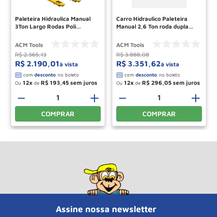
Paleteira Hidraulica Manual
Carro Hidraulico Paleteira
3Ton Largo Rodas Poli
Manual 2,6 Ton roda dupla
Tandem TL30RT685P ACM
Nylon largo TS26RTL ACM
TOOLS
TOOLS
ACM Tools
ACM Tools
R$
2
.
365
,
13
R$
3
.
888
,
08
R$
2
.
190
,
01
R$
3
.
351
,
62
à vista
à vista
12
R$
193
,
45
12
R$
296
,
05
Ou
de
Ou
de
－
＋
－
＋
COMPRAR
COMPRAR
Assine nossa newsletter