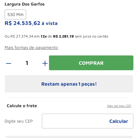
Largura Dos Garfos
Paleteira
10
º
530 Mm
R$
24
.
535
,
62
à vista
Esconder - Ganhe 10,37% de desconto pagando no boleto
Ou
R$
27
.
374
,
34
em
12
de
R$
2
.
281
,
19
sem juros no cartão
Mais formas de pagamento
＋
COMPRAR
Restam apenas
1
peças!
Calcule o frete
Não sei meu CEP