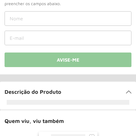
Paleteira
10
º
Descrição do Produto
Quem viu, viu também