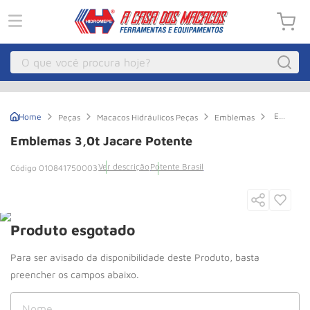
O que você procura hoje?
Macacos
1
º
Emblema
Peças
Macacos Hidráulicos Peças
Emblemas
Guincho Eletrico
2
º
3,0t
Jacare
Emblemas 3,0t Jacare Potente
Potente
Macaco Hidraulico
3
º
Ver descrição
Potente Brasil
010841750003
Macaco Jacare
4
º
Guincho
5
º
Talha Eletrica
6
º
Produto esgotado
Macaco
7
º
Talha
8
º
Rodizio
9
º