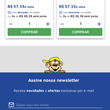
R$
57
,
35
R$
57
,
35
à vista
à vista
2
R$
30
,
39
2
R$
30
,
39
Ou
de
Ou
de
－
＋
－
＋
COMPRAR
COMPRAR
Assine nossa newsletter
Receba
novidades
e
ofertas
exclusivas por e-mail