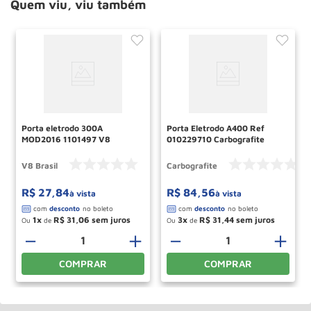
Quem viu, viu também
Porta eletrodo 300A
Porta Eletrodo A400 Ref
MOD2016 1101497 V8
010229710 Carbografite
V8 Brasil
Carbografite
R$
27
,
84
R$
84
,
56
à vista
à vista
1
R$
31
,
06
3
R$
31
,
44
Ou
de
Ou
de
－
＋
－
＋
COMPRAR
COMPRAR