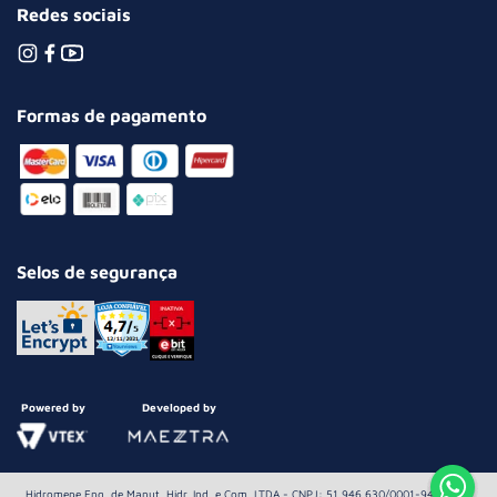
Redes sociais
Formas de pagamento
Selos de segurança
Powered by
Developed by
Hidromepe Eng. de Manut. Hidr. Ind. e Com. LTDA - CNPJ: 51.946.630/0001-94 Av.