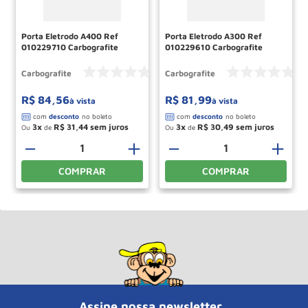
Porta Eletrodo A400 Ref
Porta Eletrodo A300 Ref
010229710 Carbografite
010229610 Carbografite
Carbografite
Carbografite
R$
84
,
56
R$
81
,
99
à vista
à vista
3
R$
31
,
44
3
R$
30
,
49
Ou
de
Ou
de
－
＋
－
＋
COMPRAR
COMPRAR
Assine nossa newsletter