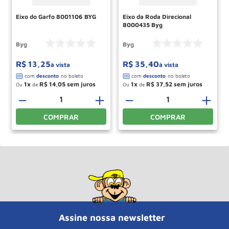
Eixo do Garfo 8001106 BYG
Eixo da Roda Direcional
8000435 Byg
Byg
Byg
R$
13
,
25
R$
35
,
40
à vista
à vista
1
R$
14
,
05
1
R$
37
,
52
Ou
de
Ou
de
＋
－
＋
－
＋
COMPRAR
COMPRAR
Assine nossa newsletter