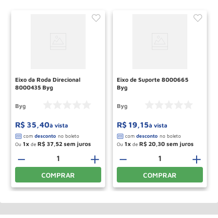
Eixo da Roda Direcional
Eixo de Suporte 8000665
8000435 Byg
Byg
Byg
Byg
R$
35
,
40
R$
19
,
15
à vista
à vista
1
R$
37
,
52
1
R$
20
,
30
Ou
de
Ou
de
＋
－
＋
－
＋
COMPRAR
COMPRAR