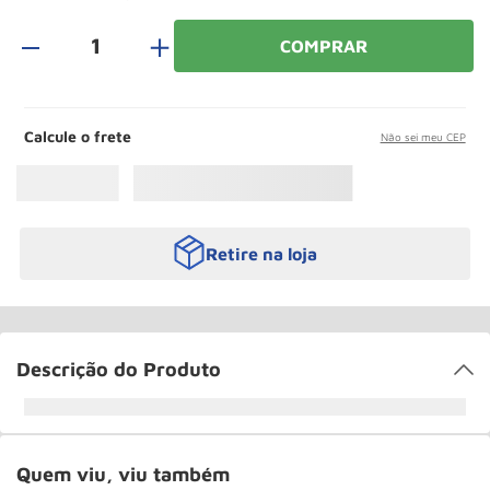
Rodizio
10
º
＋
COMPRAR
Calcule o frete
Não sei meu CEP
Retire na loja
Descrição do Produto
Quem viu, viu também