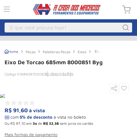
O que você procura hoje?
Macacos
1
º
Eixo
Peças
Paleteiras Peças
Eixos
Guincho Eletrico
2
º
de
Torcao
Eixo De Torcao 685mm 8000851 Byg
685mm
Macaco Hidraulico
3
º
8000851
Ver descrição
Byg
016840870008
Byg
Macaco Jacare
4
º
Guincho
5
º
Talha Eletrica
6
º
Macaco
7
º
R$
91
,
60
à vista
Talha
8
º
Ou
R$
97
,
10
em
3
de
R$
32
,
36
sem juros no cartão
Paleteira
9
º
Mais formas de pagamento