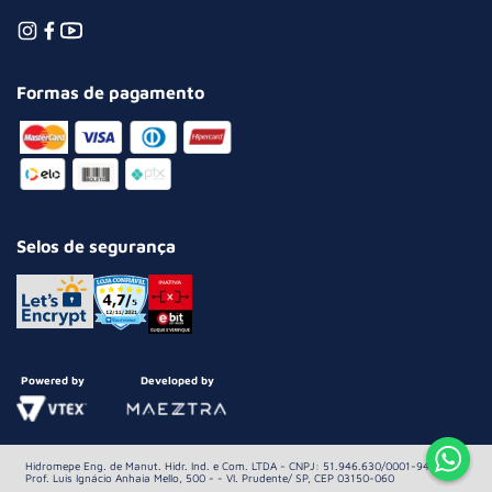
Formas de pagamento
Selos de segurança
Powered by
Developed by
Hidromepe Eng. de Manut. Hidr. Ind. e Com. LTDA - CNPJ: 51.946.630/0001-94 Av.
Prof. Luis Ignácio Anhaia Mello, 500 - - Vl. Prudente/ SP, CEP 03150-060